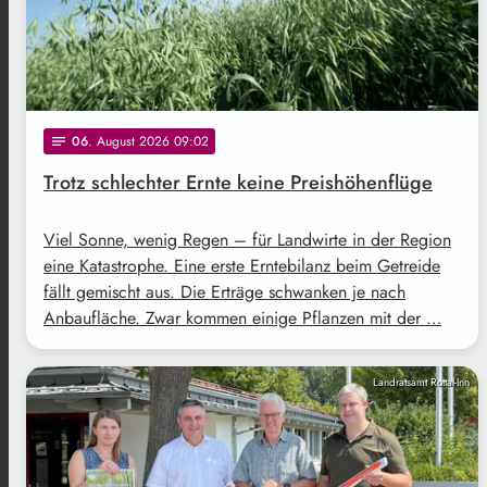
06
. August 2026 09:02
notes
Trotz schlechter Ernte keine Preishöhenflüge
Viel Sonne, wenig Regen – für Landwirte in der Region
eine Katastrophe. Eine erste Erntebilanz beim Getreide
fällt gemischt aus. Die Erträge schwanken je nach
Anbaufläche. Zwar kommen einige Pflanzen mit der …
Landratsamt Rottal-Inn