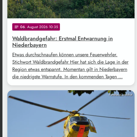
06
. August 2026 10:35
notes
Waldbrandgefahr: Erstmal Entwarnung in
Niederbayern
Etwas durchschnaufen können unsere Feuerwehrler.
Stichwort Waldbrandgefahr Hier hat sich die Lage in der
Region etwas entspannt. Momentan gilt in Niederbayern
die niedrigste Warnstufe. In den kommenden Tagen …
FunkhausLandshut