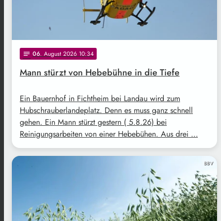
06
. August 2026 10:34
notes
Mann stürzt von Hebebühne in die Tiefe
Ein Bauernhof in Fichtheim bei Landau wird zum
Hubschrauberlandeplatz. Denn es muss ganz schnell
gehen. Ein Mann stürzt gestern ( 5.8.26) bei
Reinigungsarbeiten von einer Hebebühen. Aus drei …
BBV