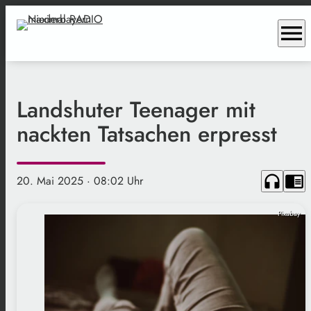
menu
Landshuter Teenager mit
nackten Tatsachen erpresst
headphones
chrome_reader_mode
20. Mai 2025
· 08:02 Uhr
Pixabay