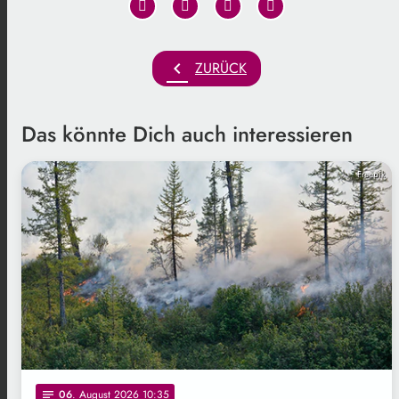
chevron_left
ZURÜCK
Das könnte Dich auch interessieren
Freepik
06
. August 2026 10:35
notes