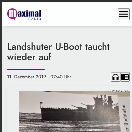
menu
Landshuter U-Boot taucht
wieder auf
headphones
chrome_reader_mode
11. Dezember 2019
· 07:40 Uhr
Matthias Löw