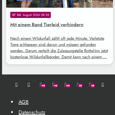
06
. August 2026 08:28
notes
Mit einem Band Tierleid verhindern
Nach einem Wildunfall zählt oft jede Minute. Verletzte
Tiere schleppen sind davon und müssen gefunden
werden. Darum verteilt die Zulassungstelle Rottal-Inn jetzt
kostenlose Wildunfallbänder. Damit kann nach einem …
AGB
Datenschutz