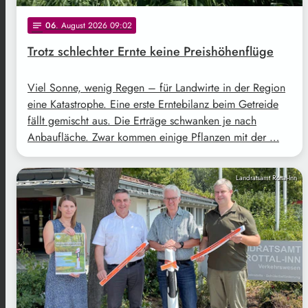
06
. August 2026 09:02
notes
Trotz schlechter Ernte keine Preishöhenflüge
Viel Sonne, wenig Regen – für Landwirte in der Region
eine Katastrophe. Eine erste Erntebilanz beim Getreide
fällt gemischt aus. Die Erträge schwanken je nach
Anbaufläche. Zwar kommen einige Pflanzen mit der …
Landratsamt Rottal-Inn