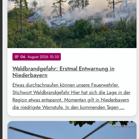
06
. August 2026 10:35
notes
Waldbrandgefahr: Erstmal Entwarnung in
Niederbayern
Etwas durchschnaufen können unsere Feuerwehrler.
Stichwort Waldbrandgefahr Hier hat sich die Lage in der
Region etwas entspannt. Momentan gilt in Niederbayern
die niedrigste Warnstufe. In den kommenden Tagen …
FunkhausLandshut