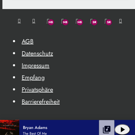
AGB
Datenschutz
Impressum
Empfang
Privatsphäre
Barrierefreiheit
Bryan Adams
library_music
play_arrow
The Best Of Me