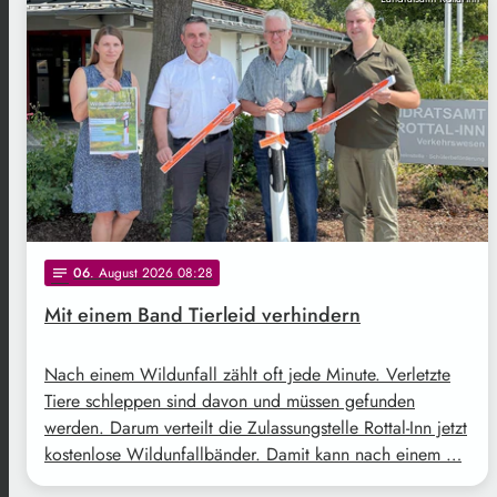
06
. August 2026 08:28
notes
Mit einem Band Tierleid verhindern
Nach einem Wildunfall zählt oft jede Minute. Verletzte
Tiere schleppen sind davon und müssen gefunden
werden. Darum verteilt die Zulassungstelle Rottal-Inn jetzt
kostenlose Wildunfallbänder. Damit kann nach einem …