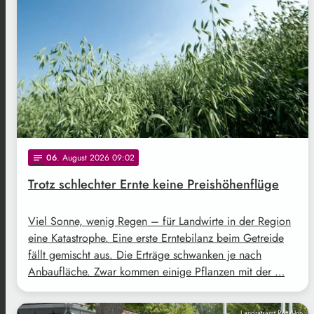
06
. August 2026 09:02
notes
Trotz schlechter Ernte keine Preishöhenflüge
Viel Sonne, wenig Regen – für Landwirte in der Region
eine Katastrophe. Eine erste Erntebilanz beim Getreide
fällt gemischt aus. Die Erträge schwanken je nach
Anbaufläche. Zwar kommen einige Pflanzen mit der …
Landratsamt Rottal-Inn