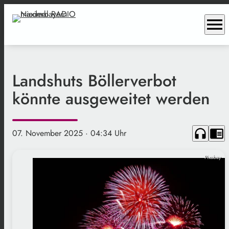
menu
Landshuts Böllerverbot
könnte ausgeweitet werden
headphones
chrome_reader_mode
07. November 2025
· 04:34 Uhr
Pixabay