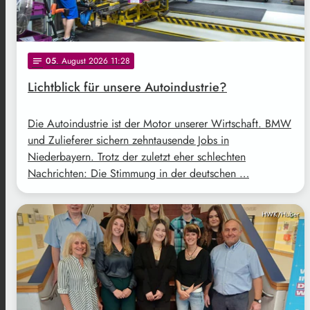
05
. August 2026 11:28
notes
Lichtblick für unsere Autoindustrie?
Die Autoindustrie ist der Motor unserer Wirtschaft. BMW
und Zulieferer sichern zehntausende Jobs in
Niederbayern. Trotz der zuletzt eher schlechten
Nachrichten: Die Stimmung in der deutschen …
HWK/Huber