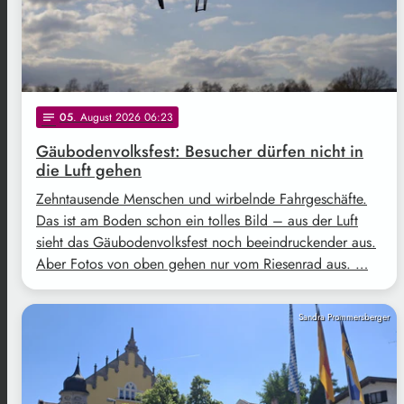
05
. August 2026 06:23
notes
Gäubodenvolksfest: Besucher dürfen nicht in
die Luft gehen
Zehntausende Menschen und wirbelnde Fahrgeschäfte.
Das ist am Boden schon ein tolles Bild – aus der Luft
sieht das Gäubodenvolksfest noch beeindruckender aus.
Aber Fotos von oben gehen nur vom Riesenrad aus. …
Sandra Prommersberger