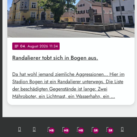
04
. August 2026 11:34
notes
Randalierer tobt sich in Bogen aus.
Da hat wohl jemand ziemliche Aggressionen… Hier im
Stadion Bogen ist ein Randalierer unterwegs. Die Liste
der beschädigten Gegenstände ist lange: Zwei
Mähroboter, ein Lichtmast, ein Wasserhahn, ein …