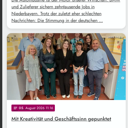
und Zulieferer sichern zehntausende Jobs in
Niederbayern. Trotz der zuletzt eher schlechten
Nachrichten: Die Stimmung in der deutschen …
HWK/Huber
05
. August 2026 11:16
notes
Mit Kreativität und Geschäftssinn gepunktet