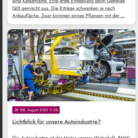
eine Katastrophe. Eine erste Erntebilanz beim Getreide
fällt gemischt aus. Die Erträge schwanken je nach
Anbaufläche. Zwar kommen einige Pflanzen mit der …
Funkhaus Landshut
05
. August 2026 11:28
notes
Lichtblick für unsere Autoindustrie?
Die Autoindustrie ist der Motor unserer Wirtschaft. BMW