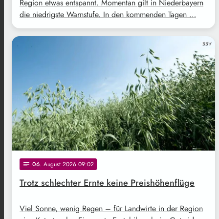
Region etwas entspannt. Momentan gilt in Niederbayern
die niedrigste Warnstufe. In den kommenden Tagen …
BBV
06
. August 2026 09:02
notes
Trotz schlechter Ernte keine Preishöhenflüge
Viel Sonne, wenig Regen – für Landwirte in der Region