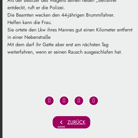
Als der Besitzer des Wagens seinen neuen „Beifahrer“
entdeckt, ruft er die Polizei.
Die Beamten wecken den 44-jährigen Brummifahrer.
Helfen kann die Frau.
Sie ortete den Lkw ihres Mannes gut einen Kilometer entfernt
in einer Nebenstraße
Mit dem darf ihr Gatte aber erst am nächsten Tag
weiterfahren, wenn er seinen Rausch ausgeschlafen hat.
chevron_left
ZURÜCK