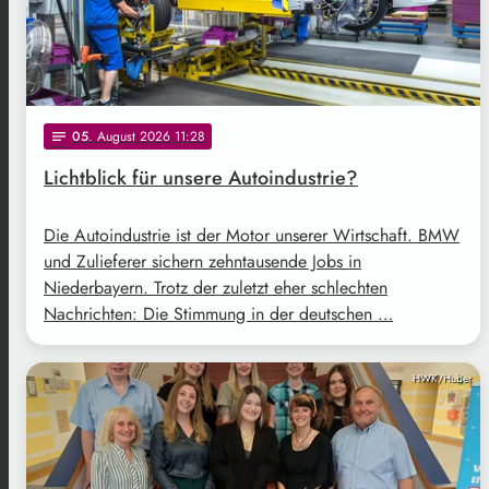
05
. August 2026 11:28
notes
Lichtblick für unsere Autoindustrie?
Die Autoindustrie ist der Motor unserer Wirtschaft. BMW
und Zulieferer sichern zehntausende Jobs in
Niederbayern. Trotz der zuletzt eher schlechten
Nachrichten: Die Stimmung in der deutschen …
HWK/Huber