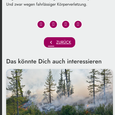
Und zwar wegen fahrlässiger Körperverletzung.
chevron_left
ZURÜCK
Das könnte Dich auch interessieren
Freepik