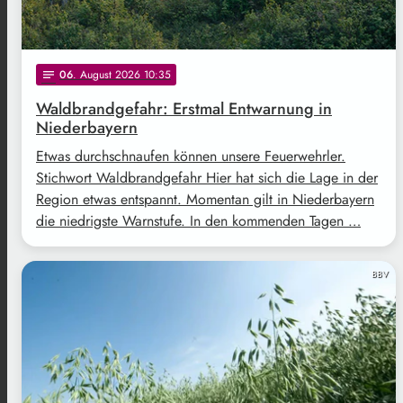
06
. August 2026 10:35
notes
Waldbrandgefahr: Erstmal Entwarnung in
Niederbayern
Etwas durchschnaufen können unsere Feuerwehrler.
Stichwort Waldbrandgefahr Hier hat sich die Lage in der
Region etwas entspannt. Momentan gilt in Niederbayern
die niedrigste Warnstufe. In den kommenden Tagen …
BBV