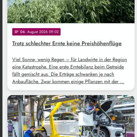
06
. August 2026 09:02
notes
Trotz schlechter Ernte keine Preishöhenflüge
Viel Sonne, wenig Regen – für Landwirte in der Region
eine Katastrophe. Eine erste Erntebilanz beim Getreide
fällt gemischt aus. Die Erträge schwanken je nach
Anbaufläche. Zwar kommen einige Pflanzen mit der …
Funkhaus Landshut