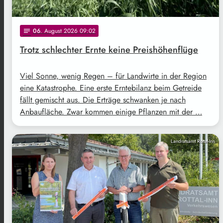
06
. August 2026 09:02
notes
Trotz schlechter Ernte keine Preishöhenflüge
Viel Sonne, wenig Regen – für Landwirte in der Region
eine Katastrophe. Eine erste Erntebilanz beim Getreide
fällt gemischt aus. Die Erträge schwanken je nach
Anbaufläche. Zwar kommen einige Pflanzen mit der …
Landratsamt Rottal-Inn