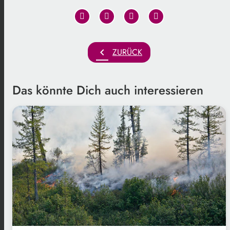
chevron_left
ZURÜCK
Das könnte Dich auch interessieren
Freepik