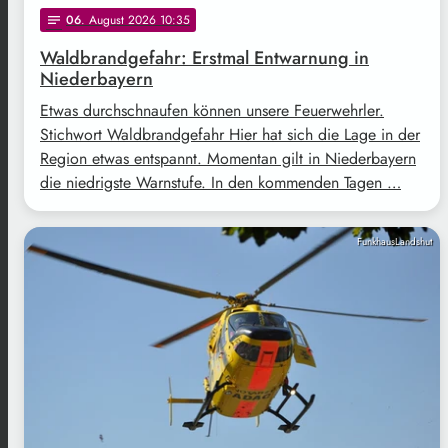
06
. August 2026 10:35
notes
Waldbrandgefahr: Erstmal Entwarnung in
Niederbayern
Etwas durchschnaufen können unsere Feuerwehrler.
Stichwort Waldbrandgefahr Hier hat sich die Lage in der
Region etwas entspannt. Momentan gilt in Niederbayern
die niedrigste Warnstufe. In den kommenden Tagen …
FunkhausLandshut