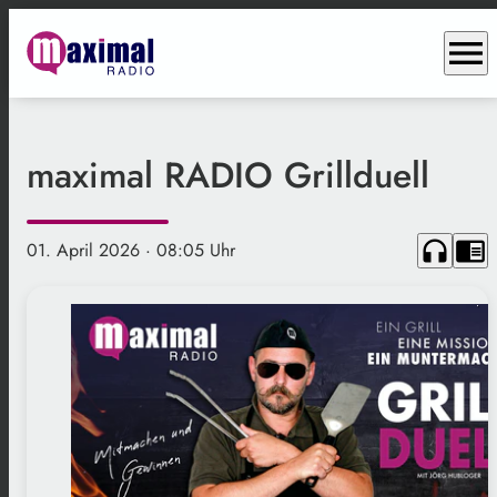
menu
maximal RADIO Grillduell
headphones
chrome_reader_mode
01. April 2026
· 08:05 Uhr
.