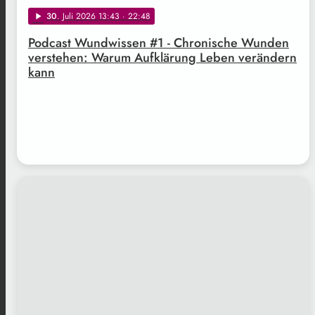
30
. Juli 2026 13:43
· 22:48
play_arrow
Podcast Wundwissen #1 - Chronische Wunden
verstehen: Warum Aufklärung Leben verändern
kann