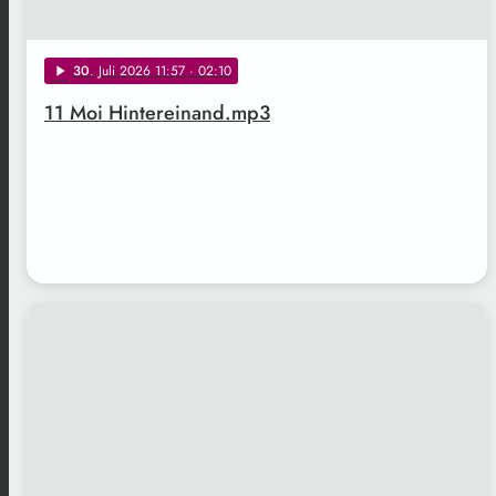
30
. Juli 2026 11:57
· 02:10
play_arrow
11 Moi Hintereinand.mp3