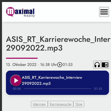
menu
ASIS_RT_Karrierewoche_Inter
29092022.mp3
headphones
chrome_reader_mode
13. Oktober 2022
· 16:38 Uhr
play_circle_outline
01:53
ASIS_RT_Karrierewoche_Interview
play_arrow
29092022.mp3
00:00
01:53
Interview
Karrierewoche
Töne