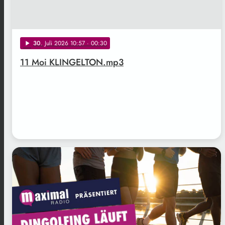
30
. Juli 2026 10:57
· 00:30
play_arrow
11 Moi KLINGELTON.mp3
.