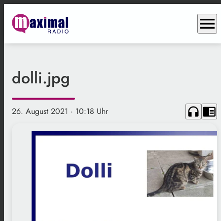
menu
dolli.jpg
headphones
chrome_reader_mode
26. August 2021
· 10:18 Uhr