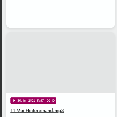
30
. Juli 2026 11:57
· 02:10
play_arrow
11 Moi Hintereinand.mp3