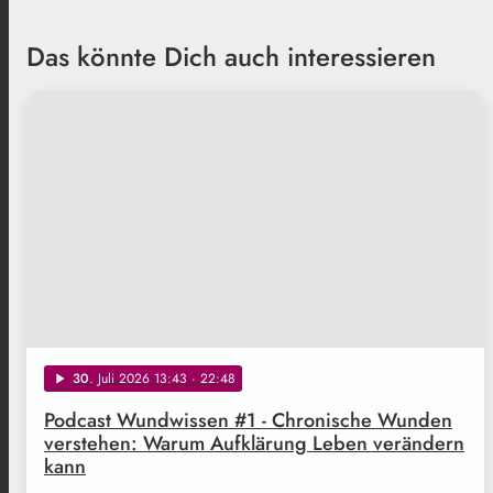
Das könnte Dich auch interessieren
30
. Juli 2026 13:43
· 22:48
play_arrow
Podcast Wundwissen #1 - Chronische Wunden
verstehen: Warum Aufklärung Leben verändern
kann