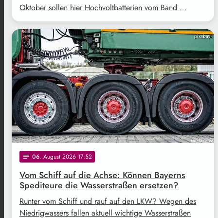
Oktober sollen hier Hochvoltbatterien vom Band …
pixabay
06
. August 2026 17:52
notes
Vom Schiff auf die Achse: Können Bayerns
Spediteure die Wasserstraßen ersetzen?
Runter vom Schiff und rauf auf den LKW? Wegen des
Niedrigwassers fallen aktuell wichtige Wasserstraßen