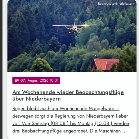
RegierungvonNiederbayern
07
. August 2026 10:01
notes
Am Wochenende wieder Beobachtungsflüge
über Niederbayern
Regen bleibt auch am Wochenende Mangelware –
deswegen sorgt die Regierung von Niederbayern lieber
vor. Von Samstag (08.08.) bis Montag (10.08.) werden
drei Beobachtungsflüge angeordnet. Die Maschinen …