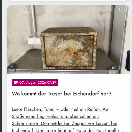
Polizei
07
. August 2026 07:39
notes
Wo kommt der Tresor bei Eichendorf her?
Leere Flaschen, Tüten – oder mal ein Reifen. Am
Straßenrand liegt vieles rum, aber selten ein
Schranktresor. Den entdecken Zeugen vor kurzem bei
Eichendorf. Der Tresor liegt auf Höhe der Holzkapelle …