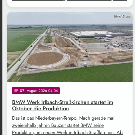
BMW Group
07
. August 2026 04:04
notes
BMW Werk Irlbach-Straßkirchen startet im
Oktober die Produktion
Das ist das Niederbayern-Tempo. Nach gerade mal
zweieinhalb Jahren Bauzeit startet BMW seine
Produktion, im neuen Werk in Irlbach-Straßkirchen. Ab