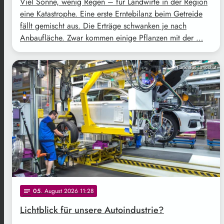
Viel Sonne, wenig Regen – für Landwirte in der Region
eine Katastrophe. Eine erste Erntebilanz beim Getreide
fällt gemischt aus. Die Erträge schwanken je nach
Anbaufläche. Zwar kommen einige Pflanzen mit der …
Funkhaus Landshut
05
. August 2026 11:28
notes
Lichtblick für unsere Autoindustrie?