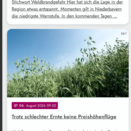
Stichwort Waldbrandgefahr Hier hat sich die Lage in der
Region etwas entspannt. Momentan gilt in Niederbayern
die niedrigste Warnstufe. In den kommenden Tagen …
BBV
06
. August 2026 09:02
notes
Trotz schlechter Ernte keine Preishöhenflüge