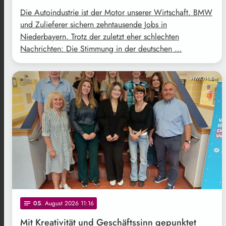
Die Autoindustrie ist der Motor unserer Wirtschaft. BMW
und Zulieferer sichern zehntausende Jobs in
Niederbayern. Trotz der zuletzt eher schlechten
Nachrichten: Die Stimmung in der deutschen …
HWK/Huber
05
. August 2026 11:16
notes
Mit Kreativität und Geschäftssinn gepunktet