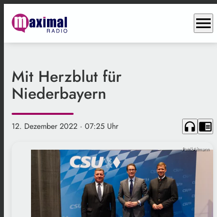
menu
Mit Herzblut für
Niederbayern
headphones
chrome_reader_mode
12. Dezember 2022
· 07:25 Uhr
PatrikAltmann