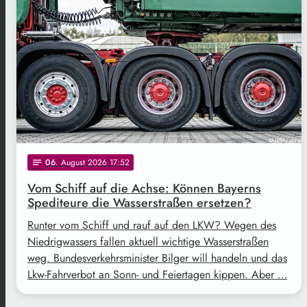
06
. August 2026 17:52
notes
Vom Schiff auf die Achse: Können Bayerns
Spediteure die Wasserstraßen ersetzen?
Runter vom Schiff und rauf auf den LKW? Wegen des
Niedrigwassers fallen aktuell wichtige Wasserstraßen
weg. Bundesverkehrsminister Bilger will handeln und das
Lkw-Fahrverbot an Sonn- und Feiertagen kippen. Aber …