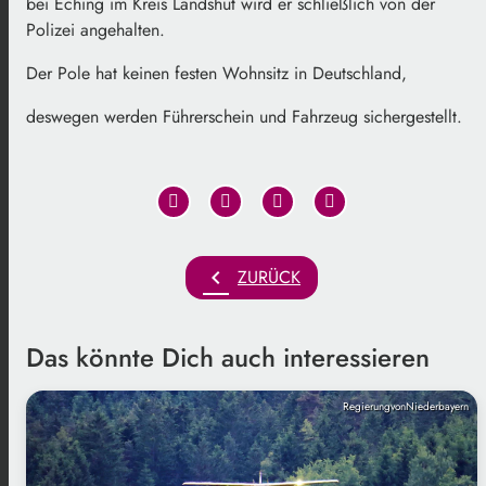
bei Eching im Kreis Landshut wird er schließlich von der
Polizei angehalten.
Der Pole hat keinen festen Wohnsitz in Deutschland,
deswegen werden Führerschein und Fahrzeug sichergestellt.
chevron_left
ZURÜCK
Das könnte Dich auch interessieren
RegierungvonNiederbayern