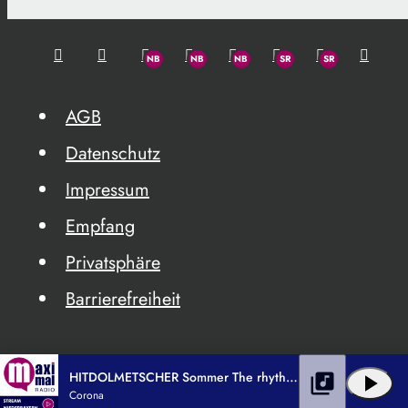
AGB
Datenschutz
Impressum
Empfang
Privatsphäre
Barrierefreiheit
HITDOLMETSCHER Sommer The rhythm of the night
library_music
play_arrow
Corona