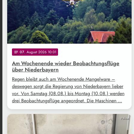
07
. August 2026 10:01
notes
Am Wochenende wieder Beobachtungsflüge
über Niederbayern
Regen bleibt auch am Wochenende Mangelware –
deswegen sorgt die Regierung von Niederbayern lieber
vor. Von Samstag (08.08.) bis Montag (10.08.) werden
drei Beobachtungsflüge angeordnet. Die Maschinen …
Polizei