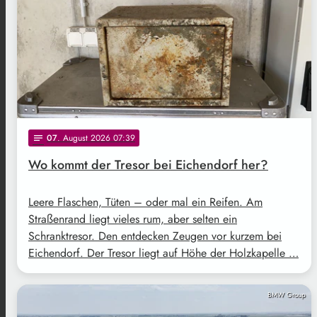
07
. August 2026 07:39
notes
Wo kommt der Tresor bei Eichendorf her?
Leere Flaschen, Tüten – oder mal ein Reifen. Am
Straßenrand liegt vieles rum, aber selten ein
Schranktresor. Den entdecken Zeugen vor kurzem bei
Eichendorf. Der Tresor liegt auf Höhe der Holzkapelle …
BMW Group