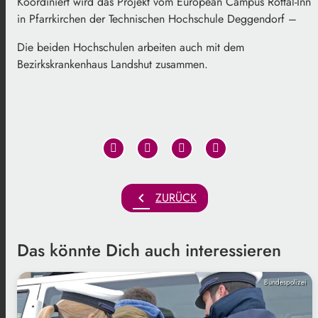
Koordiniert wird das Projekt vom European Campus Rottal-Inn
in Pfarrkirchen der Technischen Hochschule Deggendorf –
Die beiden Hochschulen arbeiten auch mit dem
Bezirkskrankenhaus Landshut zusammen.
chevron_left
ZURÜCK
Das könnte Dich auch interessieren
Bundespolizei