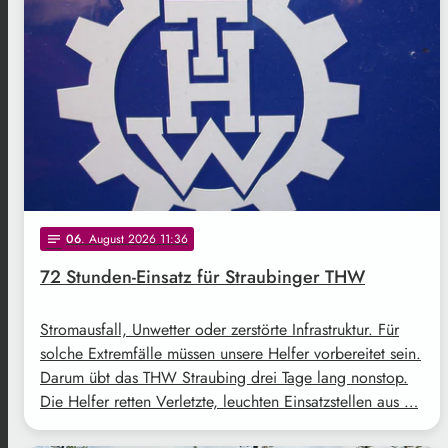
06
. August 2026 11:36
notes
72 Stunden-Einsatz für Straubinger THW
Stromausfall, Unwetter oder zerstörte Infrastruktur. Für
solche Extremfälle müssen unsere Helfer vorbereitet sein.
Darum übt das THW Straubing drei Tage lang nonstop.
Die Helfer retten Verletzte, leuchten Einsatzstellen aus …