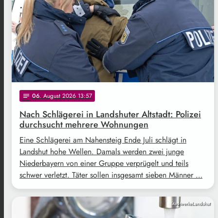
06
. August 2026 13:57
notes
Nach Schlägerei in Landshuter Altstadt: Polizei
durchsucht mehrere Wohnungen
Eine Schlägerei am Nahensteig Ende Juli schlägt in
Landshut hohe Wellen. Damals werden zwei junge
Niederbayern von einer Gruppe verprügelt und teils
schwer verletzt. Täter sollen insgesamt sieben Männer …
StadtwerkeLandshut