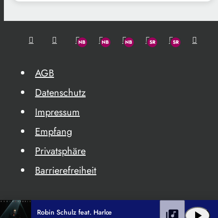
AGB
Datenschutz
Impressum
Empfang
Privatsphäre
Barrierefreiheit
Robin Schulz feat. Harlœ
library_music
play_arrow