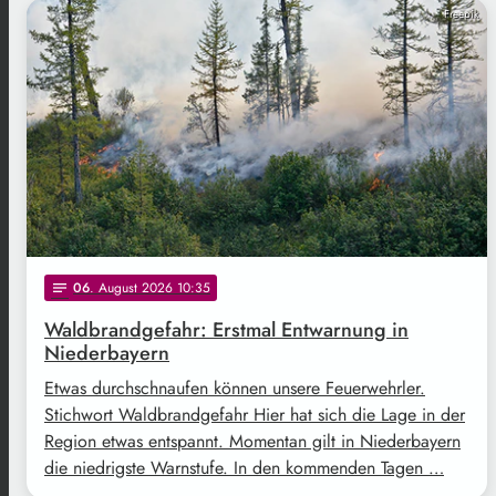
Freepik
06
. August 2026 10:35
notes
Waldbrandgefahr: Erstmal Entwarnung in
Niederbayern
Etwas durchschnaufen können unsere Feuerwehrler.
Stichwort Waldbrandgefahr Hier hat sich die Lage in der
Region etwas entspannt. Momentan gilt in Niederbayern
die niedrigste Warnstufe. In den kommenden Tagen …