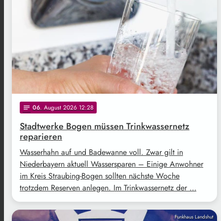
06
. August 2026 12:28
notes
Stadtwerke Bogen müssen Trinkwassernetz
reparieren
Wasserhahn auf und Badewanne voll. Zwar gilt in
Niederbayern aktuell Wassersparen – Einige Anwohner
im Kreis Straubing-Bogen sollten nächste Woche
trotzdem Reserven anlegen. Im Trinkwassernetz der …
Funkhaus Landshut