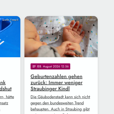
Quelle: Freepik
Pixabay
05
. August 2026 12:56
notes
Geburtenzahlen gehen
ank
zurück: Immer weniger
dshut
Straubinger Kindl
n, hätte
Die Gäubodenstadt kann sich nicht
nsatz
gegen den bundesweiten Trend
n
behaupten. Auch in Straubing gibt