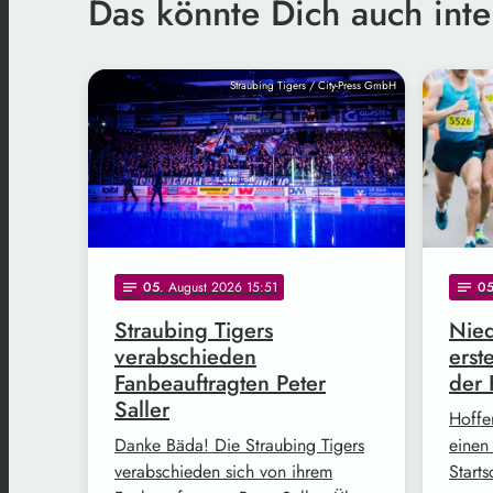
Das könnte Dich auch inte
Straubing Tigers / City-Press GmbH
05
. August 2026 15:51
0
notes
notes
Straubing Tigers
Nied
verabschieden
erst
Fanbeauftragten Peter
der 
Saller
Hoffe
Danke Bäda! Die Straubing Tigers
einen
verabschieden sich von ihrem
Start