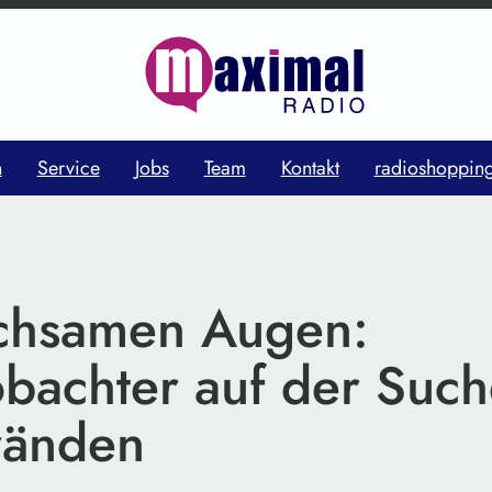
n
Service
Jobs
Team
Kontakt
radioshoppin
chsamen Augen:
obachter auf der Suc
ränden