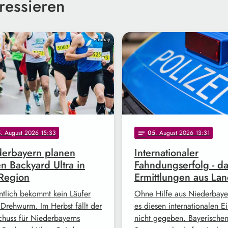
ressieren
Pixabay
5
. August 2026 15:33
05
. August 2026 13:31
notes
erbayern planen
Internationaler
en Backyard Ultra in
Fahndungserfolg - d
Region
Ermittlungen aus Lan
ntlich bekommt kein Läufer
Ohne Hilfe aus Niederbayer
 Drehwurm. Im Herbst fällt der
es diesen internationalen Ei
schuss für Niederbayerns
nicht gegeben. Bayerische