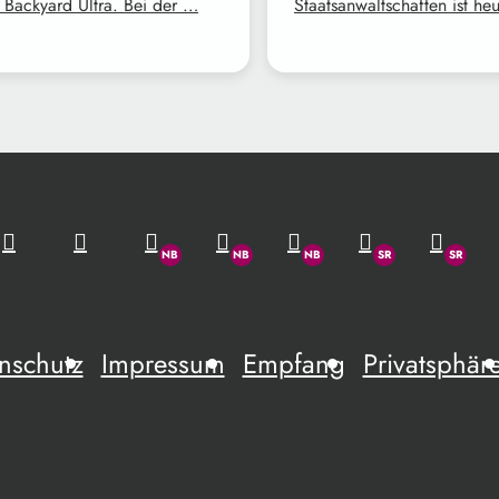
n Backyard Ultra. Bei der …
Staatsanwaltschaften ist he
nschutz
Impressum
Empfang
Privatsphär