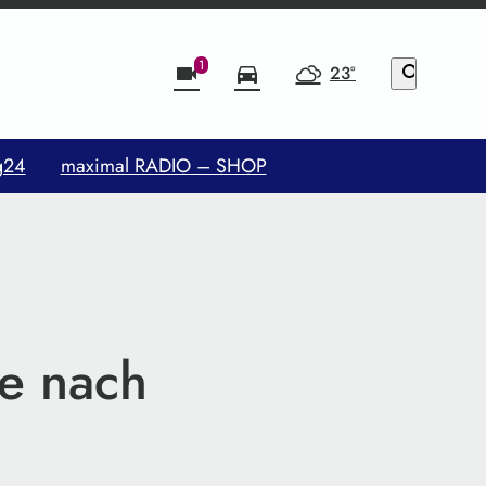
1
videocam
directions_car
23°
search
g24
maximal RADIO – SHOP
he nach