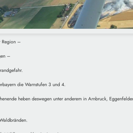
er Region –
gen –
brandgefahr.
erbayern die Warnstufen 3 und 4.
nende heben deswegen unter anderem in Arnbruck, Eggenfelden
 Waldbränden.