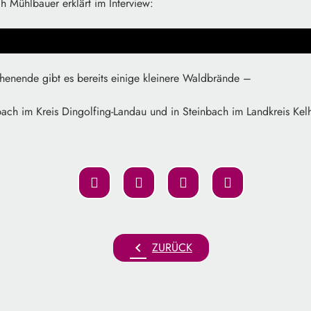
h Mühlbauer erklärt im Interview:
nende gibt es bereits einige kleinere Waldbrände –
bach im Kreis Dingolfing-Landau und in Steinbach im Landkreis Kel
chevron_left
ZURÜCK