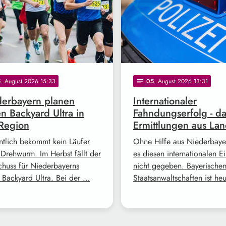
5
. August 2026 15:33
05
. August 2026 13:31
notes
erbayern planen
Internationaler
en Backyard Ultra in
Fahndungserfolg - d
Region
Ermittlungen aus Lan
ntlich bekommt kein Läufer
Ohne Hilfe aus Niederbayer
 Drehwurm. Im Herbst fällt der
es diesen internationalen Ei
schuss für Niederbayerns
nicht gegeben. Bayerische
n Backyard Ultra. Bei der …
Staatsanwaltschaften ist he