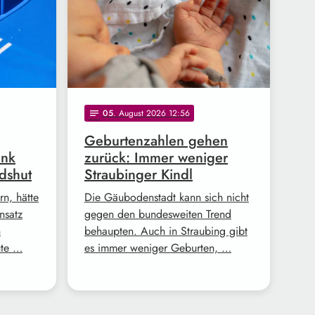
05
. August 2026 12:56
notes
Geburtenzahlen gehen
ank
zurück: Immer weniger
dshut
Straubinger Kindl
n, hätte
Die Gäubodenstadt kann sich nicht
nsatz
gegen den bundesweiten Trend
n
behaupten. Auch in Straubing gibt
ute …
es immer weniger Geburten, …