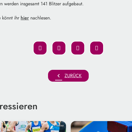
rn werden insgesamt 141 Blitzer aufgebaut.
 könnt ihr
hier
nachlesen.
chevron_left
ZURÜCK
ressieren
Pixabay