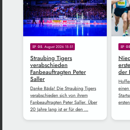
05
. August 2026 15:51
0
notes
notes
Straubing Tigers
Nied
verabschieden
erst
Fanbeauftragten Peter
der 
Saller
Hoffe
Danke Bäda! Die Straubing Tigers
einen
verabschieden sich von ihrem
Start
Fanbeauftragten Peter Saller. Über
erste
20 Jahre lang ist er für den …