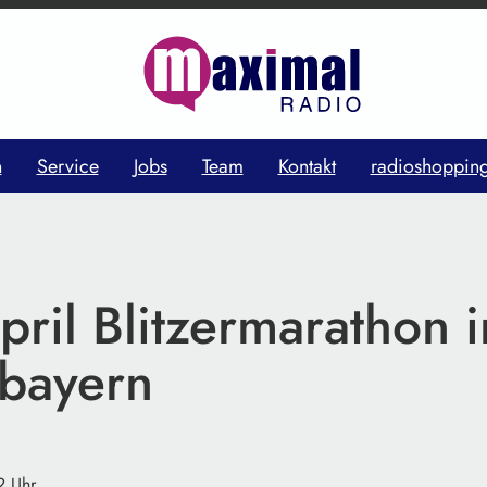
n
Service
Jobs
Team
Kontakt
radioshoppin
pril Blitzermarathon i
bayern
2 Uhr