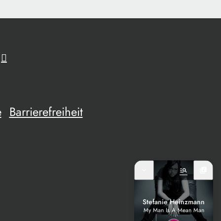
e
Barrierefreiheit
expand_more
manage_search
library_music
Stefanie Heinzmann
My Man Is A Mean Man