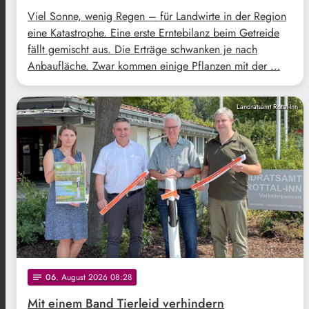
Viel Sonne, wenig Regen – für Landwirte in der Region
eine Katastrophe. Eine erste Erntebilanz beim Getreide
fällt gemischt aus. Die Erträge schwanken je nach
Anbaufläche. Zwar kommen einige Pflanzen mit der …
Landratsamt Rottal-Inn
06
. August 2026 08:28
notes
Mit einem Band Tierleid verhindern