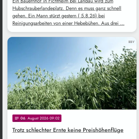
Ein Bauernhof in Fichtheim bei Landau wird zum
Hubschrauberlandeplatz. Denn es muss ganz schnell
gehen. Ein Mann stürzt gestern ( 5.8.26) bei
Reinigungsarbeiten von einer Hebebühen. Aus drei …
BBV
06
. August 2026 09:02
notes
Trotz schlechter Ernte keine Preishöhenflüge