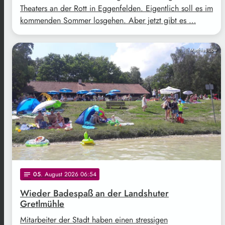
Theaters an der Rott in Eggenfelden. Eigentlich soll es im
kommenden Sommer losgehen. Aber jetzt gibt es …
Matthias Löw
05
. August 2026 06:54
notes
Wieder Badespaß an der Landshuter
Gretlmühle
Mitarbeiter der Stadt haben einen stressigen