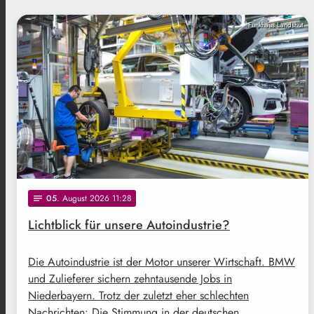
Funkhaus Landshut
05
. August 2026 11:28
notes
Lichtblick für unsere Autoindustrie?
Die Autoindustrie ist der Motor unserer Wirtschaft. BMW
und Zulieferer sichern zehntausende Jobs in
Niederbayern. Trotz der zuletzt eher schlechten
Nachrichten: Die Stimmung in der deutschen …