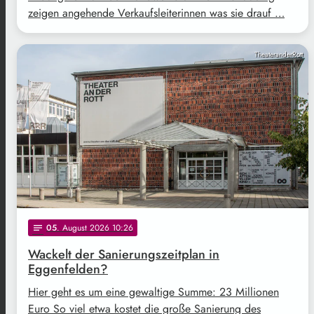
zeigen angehende Verkaufsleiterinnen was sie drauf …
TheateranderRott
05
. August 2026 10:26
notes
Wackelt der Sanierungszeitplan in
Eggenfelden?
Hier geht es um eine gewaltige Summe: 23 Millionen
Euro So viel etwa kostet die große Sanierung des