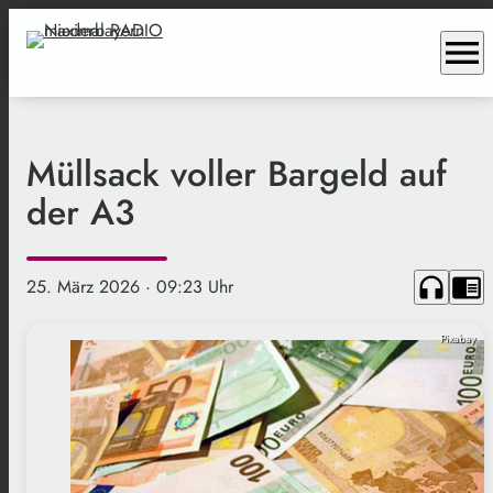
menu
Müllsack voller Bargeld auf
der A3
headphones
chrome_reader_mode
25. März 2026
· 09:23 Uhr
Pixabay