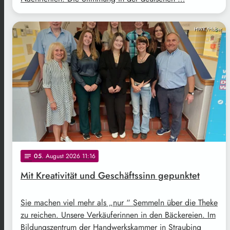
HWK/Huber
05
. August 2026 11:16
notes
Mit Kreativität und Geschäftssinn gepunktet
Sie machen viel mehr als „nur “ Semmeln über die Theke
zu reichen. Unsere Verkäuferinnen in den Bäckereien. Im
Bildungszentrum der Handwerkskammer in Straubing