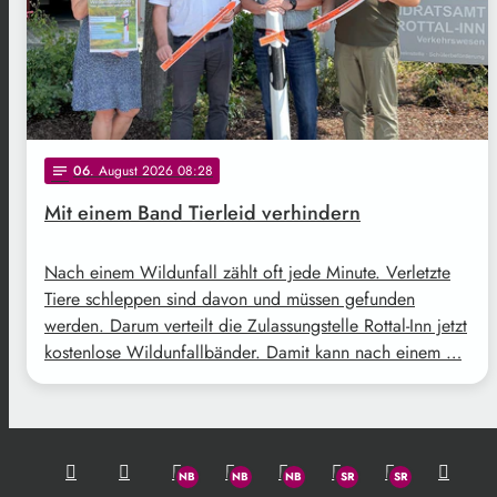
06
. August 2026 08:28
notes
Mit einem Band Tierleid verhindern
Nach einem Wildunfall zählt oft jede Minute. Verletzte
Tiere schleppen sind davon und müssen gefunden
werden. Darum verteilt die Zulassungstelle Rottal-Inn jetzt
kostenlose Wildunfallbänder. Damit kann nach einem …