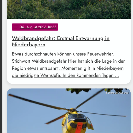
06
. August 2026 10:35
notes
Waldbrandgefahr: Erstmal Entwarnung in
Niederbayern
Etwas durchschnaufen können unsere Feuerwehrler.
Stichwort Waldbrandgefahr Hier hat sich die Lage in der
Region etwas entspannt. Momentan gilt in Niederbayern
die niedrigste Warnstufe. In den kommenden Tagen …
FunkhausLandshut