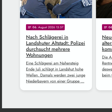
06
. August 2026 13:57
0
notes
notes
Nach Schlägerei in
Neue
Landshuter Altstadt: Polizei
alte
durchsucht mehrere
komm
Wohnungen
Die A
Eine Schlägerei am Nahensteig
Rentne
Ende Juli schlägt in Landshut hohe
deswe
Wellen. Damals werden zwei junge
beim 
Niederbayern von einer Gruppe …