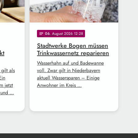
06
. August 2026 12:28
notes
Stadtwerke Bogen müssen
kt
Trinkwassernetz reparieren
Wasserhahn auf und Badewanne
gilt als
voll. Zwar gilt in Niederbayern
Ein
aktuell Wassersparen – Einige
m jetzt
Anwohner im Kreis …
d und …