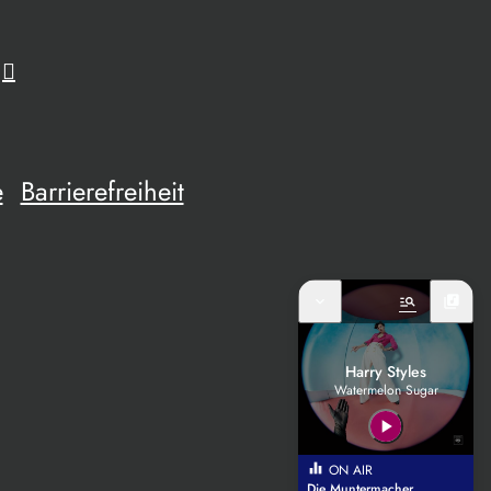
e
Barrierefreiheit
expand_more
manage_search
library_music
Harry Styles
Watermelon Sugar
play_arrow
equalizer
ON AIR
Die Muntermacher