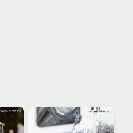
FunkhausLandshut
StadtwerkeLandshut