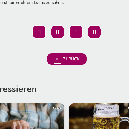
erst nur noch ein Luchs zu sehen.
chevron_left
ZURÜCK
ressieren
Pixabay