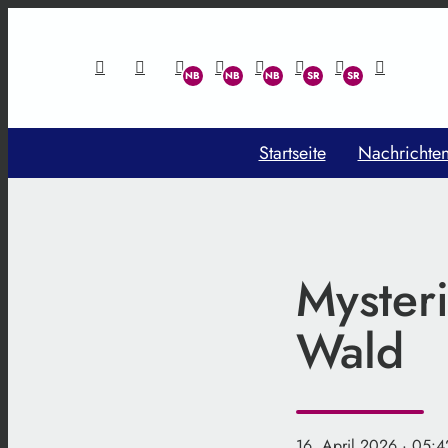
Startseite
Nachrichte
Myster
Wald
16. April 2026
· 05:4