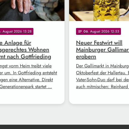
6
. August 2026 13:28
06
. August 2026 12:53
notes
 Anlage für
Neuer Festwirt will
rsgerechtes Wohnen
Mainburger Gallimar
t nach Gottfrieding
erobern
ngst vorm Heim treibt viele
Der Gallimarkt in Mainburg 
r um. In Gottfrieding entsteht
Oktoberfest der Hallertau. 
gen eine Alternative. Direkt
Vater-Sohn-Duo darf bei de
Generationenpark startet …
auch mitmischen: Reinhar