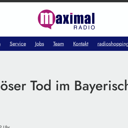
n
Service
Jobs
Team
Kontakt
radioshoppin
iöser Tod im Bayerisc
2 Uhr