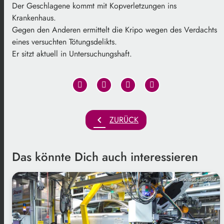
Der Geschlagene kommt mit Kopverletzungen ins
Krankenhaus.
Gegen den Anderen ermittelt die Kripo wegen des Verdachts
eines versuchten Tötungsdelikts.
Er sitzt aktuell in Untersuchungshaft.
chevron_left
ZURÜCK
Das könnte Dich auch interessieren
Funkhaus Landshut