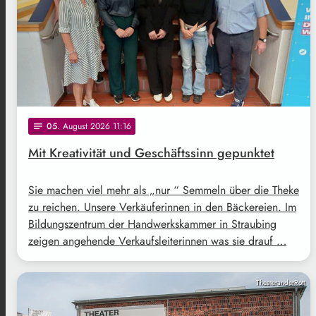
05
. August 2026 11:16
notes
Mit Kreativität und Geschäftssinn gepunktet
Sie machen viel mehr als „nur “ Semmeln über die Theke
zu reichen. Unsere Verkäuferinnen in den Bäckereien. Im
Bildungszentrum der Handwerkskammer in Straubing
zeigen angehende Verkaufsleiterinnen was sie drauf …
TheateranderRott