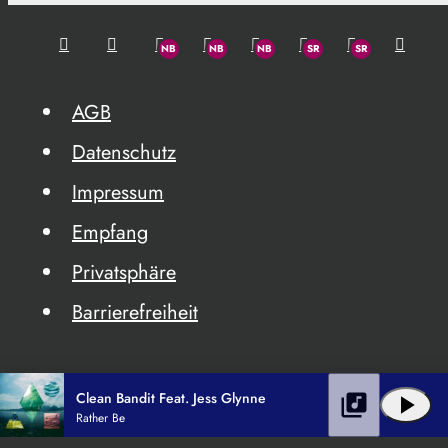
AGB
Datenschutz
Impressum
Empfang
Privatsphäre
Barrierefreiheit
Clean Bandit Feat. Jess Glynne
library_music
play_arrow
Rather Be