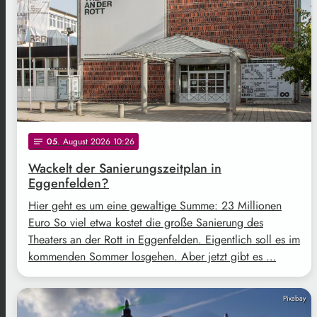
05
. August 2026 10:26
notes
Wackelt der Sanierungszeitplan in
Eggenfelden?
Hier geht es um eine gewaltige Summe: 23 Millionen
Euro So viel etwa kostet die große Sanierung des
Theaters an der Rott in Eggenfelden. Eigentlich soll es im
kommenden Sommer losgehen. Aber jetzt gibt es …
Pixabay