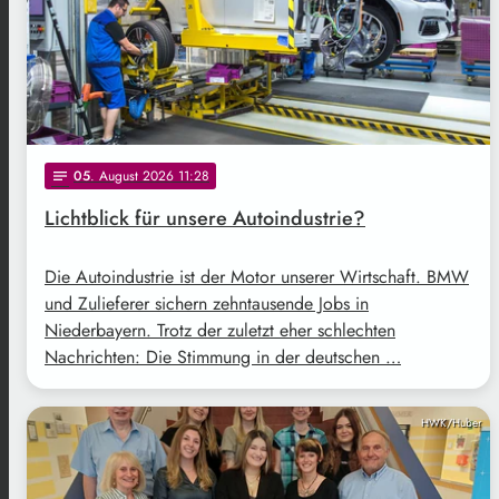
05
. August 2026 11:28
notes
Lichtblick für unsere Autoindustrie?
Die Autoindustrie ist der Motor unserer Wirtschaft. BMW
und Zulieferer sichern zehntausende Jobs in
Niederbayern. Trotz der zuletzt eher schlechten
Nachrichten: Die Stimmung in der deutschen …
HWK/Huber