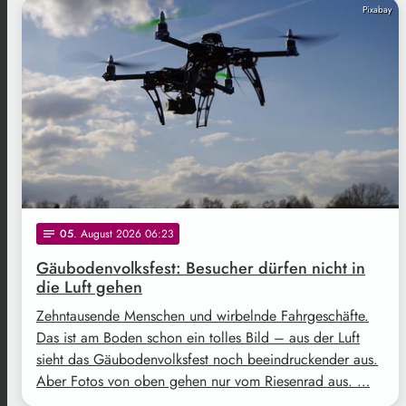
Pixabay
05
. August 2026 06:23
notes
Gäubodenvolksfest: Besucher dürfen nicht in
die Luft gehen
Zehntausende Menschen und wirbelnde Fahrgeschäfte.
Das ist am Boden schon ein tolles Bild – aus der Luft
sieht das Gäubodenvolksfest noch beeindruckender aus.
Aber Fotos von oben gehen nur vom Riesenrad aus. …