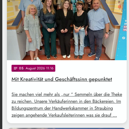
05
. August 2026 11:16
notes
Mit Kreativität und Geschäftssinn gepunktet
Sie machen viel mehr als „nur “ Semmeln über die Theke
zu reichen. Unsere Verkäuferinnen in den Bäckereien. Im
Bildungszentrum der Handwerkskammer in Straubing
zeigen angehende Verkaufsleiterinnen was sie drauf …