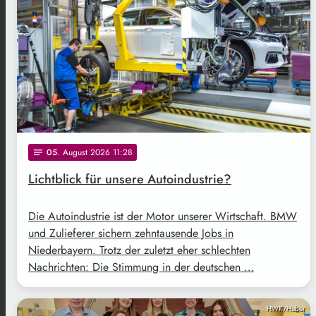
05
. August 2026 11:28
notes
Lichtblick für unsere Autoindustrie?
Die Autoindustrie ist der Motor unserer Wirtschaft. BMW
und Zulieferer sichern zehntausende Jobs in
Niederbayern. Trotz der zuletzt eher schlechten
Nachrichten: Die Stimmung in der deutschen …
HWK/Huber