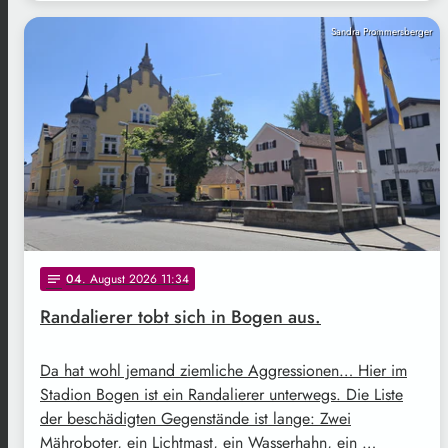
Sandra Prommersberger
04
. August 2026 11:34
notes
Randalierer tobt sich in Bogen aus.
Da hat wohl jemand ziemliche Aggressionen… Hier im
Stadion Bogen ist ein Randalierer unterwegs. Die Liste
der beschädigten Gegenstände ist lange: Zwei
Mähroboter, ein Lichtmast, ein Wasserhahn, ein …