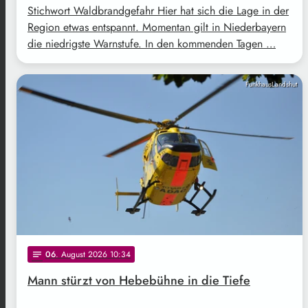
Stichwort Waldbrandgefahr Hier hat sich die Lage in der
Region etwas entspannt. Momentan gilt in Niederbayern
die niedrigste Warnstufe. In den kommenden Tagen …
FunkhausLandshut
06
. August 2026 10:34
notes
Mann stürzt von Hebebühne in die Tiefe