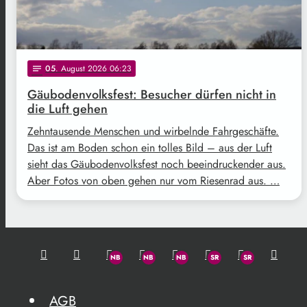
05
. August 2026 06:23
notes
Gäubodenvolksfest: Besucher dürfen nicht in
die Luft gehen
Zehntausende Menschen und wirbelnde Fahrgeschäfte.
Das ist am Boden schon ein tolles Bild – aus der Luft
sieht das Gäubodenvolksfest noch beeindruckender aus.
Aber Fotos von oben gehen nur vom Riesenrad aus. …
AGB