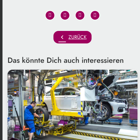
chevron_left
ZURÜCK
Das könnte Dich auch interessieren
Funkhaus Landshut