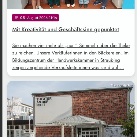
05
. August 2026 11:16
notes
Mit Kreativität und Geschäftssinn gepunktet
Sie machen viel mehr als „nur “ Semmeln über die Theke
zu reichen. Unsere Verkäuferinnen in den Bäckereien. Im
Bildungszentrum der Handwerkskammer in Straubing
zeigen angehende Verkaufsleiterinnen was sie drauf …
TheateranderRott