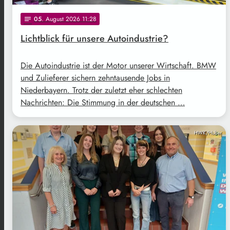
05
. August 2026 11:28
notes
Lichtblick für unsere Autoindustrie?
Die Autoindustrie ist der Motor unserer Wirtschaft. BMW
und Zulieferer sichern zehntausende Jobs in
Niederbayern. Trotz der zuletzt eher schlechten
Nachrichten: Die Stimmung in der deutschen …
HWK/Huber