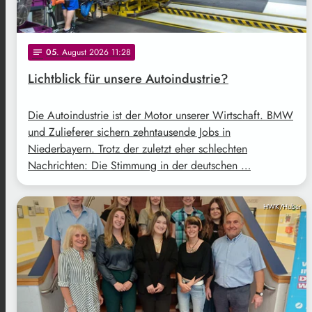
05
. August 2026 11:28
notes
Lichtblick für unsere Autoindustrie?
Die Autoindustrie ist der Motor unserer Wirtschaft. BMW
und Zulieferer sichern zehntausende Jobs in
Niederbayern. Trotz der zuletzt eher schlechten
Nachrichten: Die Stimmung in der deutschen …
HWK/Huber