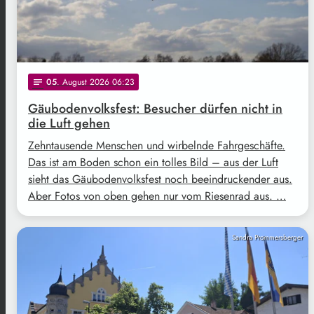
05
. August 2026 06:23
notes
Gäubodenvolksfest: Besucher dürfen nicht in
die Luft gehen
Zehntausende Menschen und wirbelnde Fahrgeschäfte.
Das ist am Boden schon ein tolles Bild – aus der Luft
sieht das Gäubodenvolksfest noch beeindruckender aus.
Aber Fotos von oben gehen nur vom Riesenrad aus. …
Sandra Prommersberger