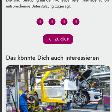
Die Stadt Straubing hat dem Volleyballverein hier aber schon
entsprechende Unterstützung zugesagt.
chevron_left
ZURÜCK
Das könnte Dich auch interessieren
Funkhaus Landshut