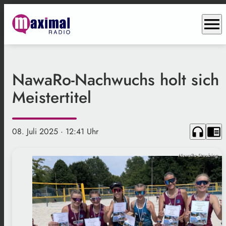
menu
NawaRo-Nachwuchs holt sich
Meistertitel
headphones
chrome_reader_mode
08. Juli 2025
· 12:41 Uhr
NawaRo Straubing