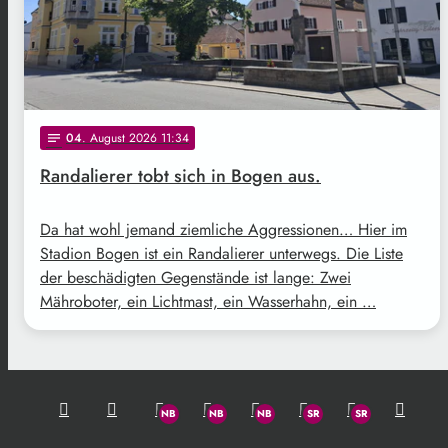
04
. August 2026 11:34
notes
Randalierer tobt sich in Bogen aus.
Da hat wohl jemand ziemliche Aggressionen… Hier im
Stadion Bogen ist ein Randalierer unterwegs. Die Liste
der beschädigten Gegenstände ist lange: Zwei
Mähroboter, ein Lichtmast, ein Wasserhahn, ein …