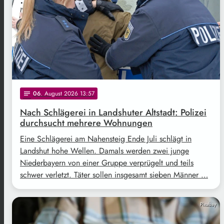
06
. August 2026 13:57
notes
Nach Schlägerei in Landshuter Altstadt: Polizei
durchsucht mehrere Wohnungen
Eine Schlägerei am Nahensteig Ende Juli schlägt in
Landshut hohe Wellen. Damals werden zwei junge
Niederbayern von einer Gruppe verprügelt und teils
schwer verletzt. Täter sollen insgesamt sieben Männer …
Pixabay