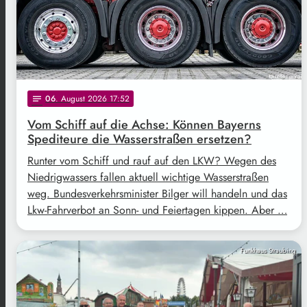
06
. August 2026 17:52
notes
Vom Schiff auf die Achse: Können Bayerns
Spediteure die Wasserstraßen ersetzen?
Runter vom Schiff und rauf auf den LKW? Wegen des
Niedrigwassers fallen aktuell wichtige Wasserstraßen
weg. Bundesverkehrsminister Bilger will handeln und das
Lkw-Fahrverbot an Sonn- und Feiertagen kippen. Aber …
Funkhaus Straubing