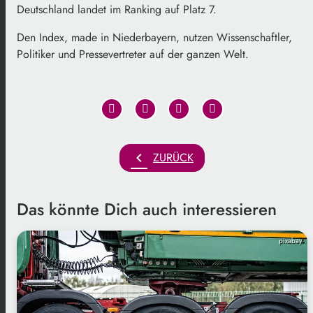
Deutschland landet im Ranking auf Platz 7.
Den Index, made in Niederbayern, nutzen Wissenschaftler,
Politiker und Pressevertreter auf der ganzen Welt.
chevron_left
ZURÜCK
Das könnte Dich auch interessieren
pixabay