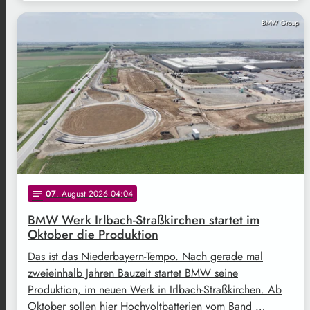
BMW Group
07
. August 2026 04:04
notes
BMW Werk Irlbach-Straßkirchen startet im
Oktober die Produktion
Das ist das Niederbayern-Tempo. Nach gerade mal
zweieinhalb Jahren Bauzeit startet BMW seine
Produktion, im neuen Werk in Irlbach-Straßkirchen. Ab
Oktober sollen hier Hochvoltbatterien vom Band …