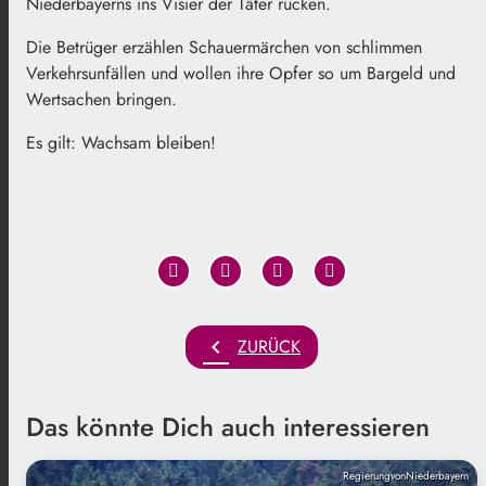
Niederbayerns ins Visier der Täter rücken.
Die Betrüger erzählen Schauermärchen von schlimmen
Verkehrsunfällen und wollen ihre Opfer so um Bargeld und
Wertsachen bringen.
Es gilt: Wachsam bleiben!
chevron_left
ZURÜCK
Das könnte Dich auch interessieren
RegierungvonNiederbayern