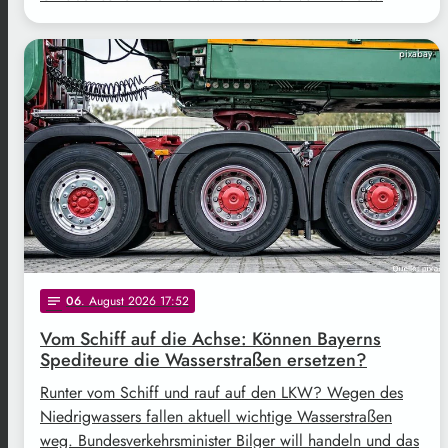
pixabay
06
. August 2026 17:52
notes
Vom Schiff auf die Achse: Können Bayerns
Spediteure die Wasserstraßen ersetzen?
Runter vom Schiff und rauf auf den LKW? Wegen des
Niedrigwassers fallen aktuell wichtige Wasserstraßen
weg. Bundesverkehrsminister Bilger will handeln und das