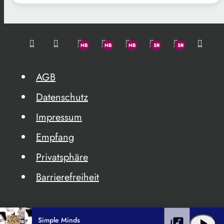
AGB
Datenschutz
Impressum
Empfang
Privatsphäre
Barrierefreiheit
Simple Minds
library_music
play_arrow