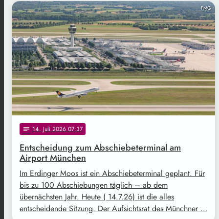
FMG
14
. Juli 2026 07:37
notes
Entscheidung zum Abschiebeterminal am
Airport München
Im Erdinger Moos ist ein Abschiebeterminal geplant. Für
bis zu 100 Abschiebungen täglich – ab dem
übernächsten Jahr. Heute ( 14.7.26) ist die alles
entscheidende Sitzung. Der Aufsichtsrat des Münchner …