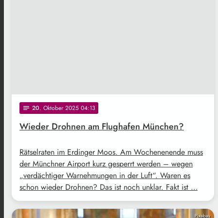
20
. Oktober 2025 04:13
notes
Wieder Drohnen am Flughafen München?
Rätselraten im Erdinger Moos. Am Wochenenende muss
der Münchner Airport kurz gesperrt werden – wegen
„verdächtiger Warnehmungen in der Luft“. Waren es
schon wieder Drohnen? Das ist noch unklar. Fakt ist …
Pixabay