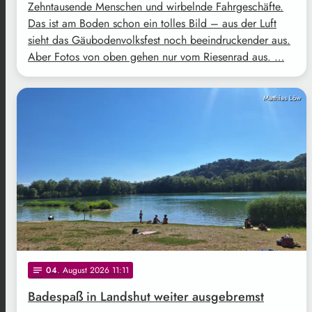
Zehntausende Menschen und wirbelnde Fahrgeschäfte.
Das ist am Boden schon ein tolles Bild – aus der Luft
sieht das Gäubodenvolksfest noch beeindruckender aus.
Aber Fotos von oben gehen nur vom Riesenrad aus. …
Matthias Löw
04
. August 2026 11:11
notes
Badespaß in Landshut weiter ausgebremst