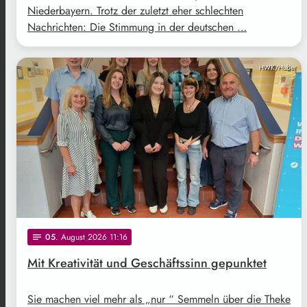
Niederbayern. Trotz der zuletzt eher schlechten
Nachrichten: Die Stimmung in der deutschen …
HWK/Huber
05
. August 2026 11:16
notes
Mit Kreativität und Geschäftssinn gepunktet
Sie machen viel mehr als „nur “ Semmeln über die Theke