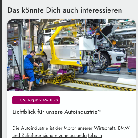
Das könnte Dich auch interessieren
Funkhaus Landshut
05
. August 2026 11:28
notes
Lichtblick für unsere Autoindustrie?
Die Autoindustrie ist der Motor unserer Wirtschaft. BMW
und Zulieferer sichern zehntausende Jobs in