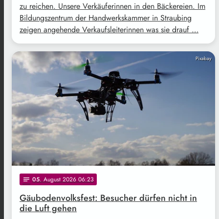
zu reichen. Unsere Verkäuferinnen in den Bäckereien. Im
Bildungszentrum der Handwerkskammer in Straubing
zeigen angehende Verkaufsleiterinnen was sie drauf …
Pixabay
05
. August 2026 06:23
notes
Gäubodenvolksfest: Besucher dürfen nicht in
die Luft gehen