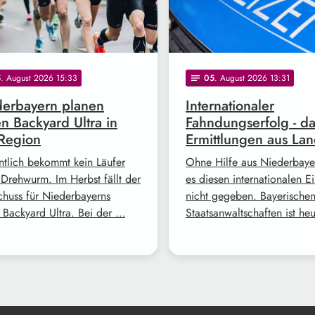
5
. August 2026 15:33
05
. August 2026 13:31
notes
erbayern planen
Internationaler
en Backyard Ultra in
Fahndungserfolg - d
Region
Ermittlungen aus Lan
ntlich bekommt kein Läufer
Ohne Hilfe aus Niederbayer
 Drehwurm. Im Herbst fällt der
es diesen internationalen Ei
schuss für Niederbayerns
nicht gegeben. Bayerische
n Backyard Ultra. Bei der …
Staatsanwaltschaften ist he