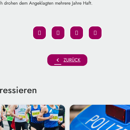
ch drohen dem Angeklagten mehrere Jahre Haft.
chevron_left
ZURÜCK
ressieren
Pixabay