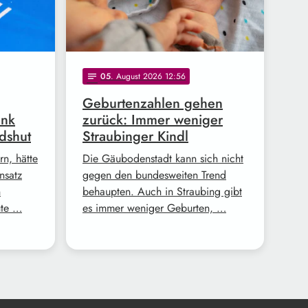
05
. August 2026 12:56
notes
Geburtenzahlen gehen
ank
zurück: Immer weniger
dshut
Straubinger Kindl
n, hätte
Die Gäubodenstadt kann sich nicht
nsatz
gegen den bundesweiten Trend
n
behaupten. Auch in Straubing gibt
ute …
es immer weniger Geburten, …