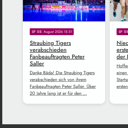
05
. August 2026 15:51
0
notes
notes
Straubing Tigers
Nied
verabschieden
erst
Fanbeauftragten Peter
der 
Saller
Hoffe
Danke Bäda! Die Straubing Tigers
einen
verabschieden sich von ihrem
Start
Fanbeauftragten Peter Saller. Über
erste
20 Jahre lang ist er für den …