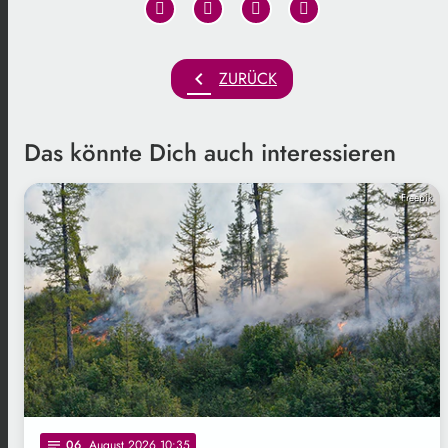
chevron_left
ZURÜCK
Das könnte Dich auch interessieren
Freepik
06
. August 2026 10:35
notes