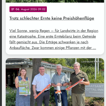
06
. August 2026 09:02
notes
Trotz schlechter Ernte keine Preishöhenflüge
Viel Sonne, wenig Regen – für Landwirte in der Region
eine Katastrophe. Eine erste Erntebilanz beim Getreide
fällt gemischt aus. Die Erträge schwanken je nach
Anbaufläche. Zwar kommen einige Pflanzen mit der …
Landratsamt Rottal-Inn