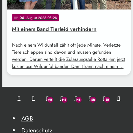
06
. August 2026 08:28
notes
Mit einem Band Tierleid verhindern
Nach einem Wildunfall zählt oft jede Minute. Verletzte
Tiere schleppen sind davon und müssen gefunden
werden. Darum verteilt die Zulassungstelle Rottal-Inn jetzt
kostenlose Wildunfallbänder. Damit kann nach einem …
AGB
Datenschutz