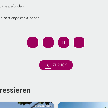
wäne gefunden,
gelpest angesteckt haben.
chevron_left
ZURÜCK
ressieren
FunkhausLandshut