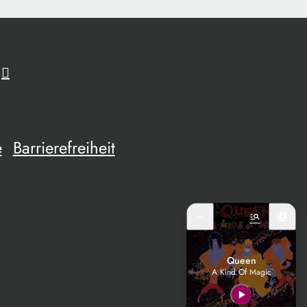
e
Barrierefreiheit
expand_more
manage_search
library_music
Queen
A Kind Of Magic
play_arrow