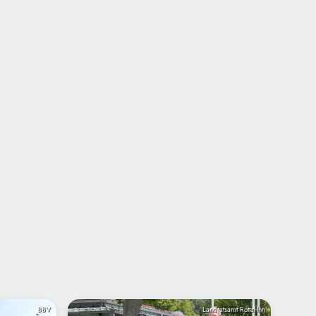
BBV
Landratsamt Rottal-Inn