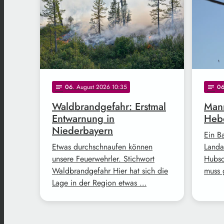
06
. August 2026 10:35
0
notes
notes
Waldbrandgefahr: Erstmal
Mann
Entwarnung in
Hebe
Niederbayern
Ein B
Etwas durchschnaufen können
Landa
unsere Feuerwehrler. Stichwort
Hubsc
Waldbrandgefahr Hier hat sich die
muss 
Lage in der Region etwas …