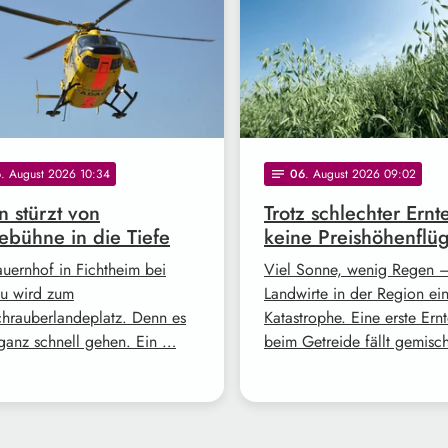
6
. August 2026 10:34
06
. August 2026 09:02
notes
 stürzt von
Trotz schlechter Ernt
bühne in die Tiefe
keine Preishöhenflü
auernhof in Fichtheim bei
Viel Sonne, wenig Regen –
u wird zum
Landwirte in der Region ei
hrauberlandeplatz. Denn es
Katastrophe. Eine erste Ern
ganz schnell gehen. Ein …
beim Getreide fällt gemisc