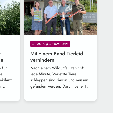
06
. August 2026 08:28
notes
e
Mit einem Band Tierleid
ge
verhindern
 für
Nach einem Wildunfall zählt oft
ne
jede Minute. Verletzte Tiere
tebilanz
schleppen sind davon und müssen
ht …
gefunden werden. Darum verteilt …