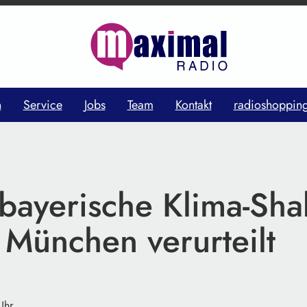
n
Service
Jobs
Team
Kontakt
radioshoppin
bayerische Klima-Sha
 München verurteilt
Uhr