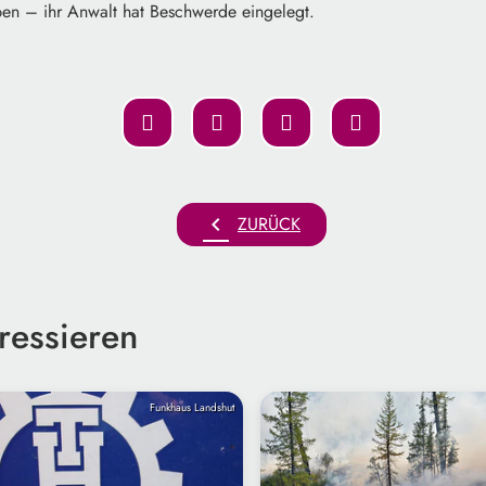
en – ihr Anwalt hat Beschwerde eingelegt.
chevron_left
ZURÜCK
ressieren
Funkhaus Landshut