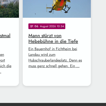
06
. August 2026 10:34
notes
stmal
Mann stürzt von
Hebebühne in die Tiefe
Ein Bauernhof in Fichtheim bei
nen
Landau wird zum
wort
Hubschrauberlandeplatz. Denn es
ich die
muss ganz schnell gehen. Ein …
…