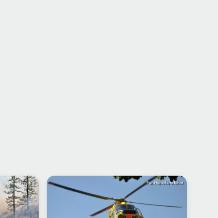
Freepik
FunkhausLandshut