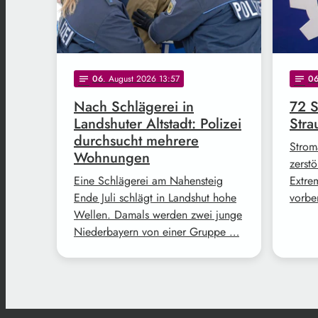
06
. August 2026 13:57
0
notes
notes
Nach Schlägerei in
72 S
Landshuter Altstadt: Polizei
Str
durchsucht mehrere
Strom
Wohnungen
zerstö
Eine Schlägerei am Nahensteig
Extre
Ende Juli schlägt in Landshut hohe
vorbe
Wellen. Damals werden zwei junge
Niederbayern von einer Gruppe …