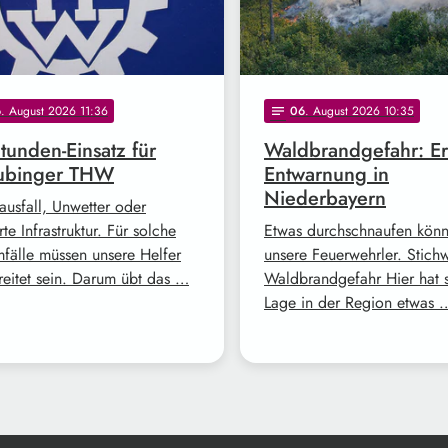
6
. August 2026 11:36
06
. August 2026 10:35
notes
tunden-Einsatz für
Waldbrandgefahr: Er
aubinger THW
Entwarnung in
Niederbayern
ausfall, Unwetter oder
rte Infrastruktur. Für solche
Etwas durchschnaufen kön
mfälle müssen unsere Helfer
unsere Feuerwehrler. Stich
reitet sein. Darum übt das …
Waldbrandgefahr Hier hat s
Lage in der Region etwas 