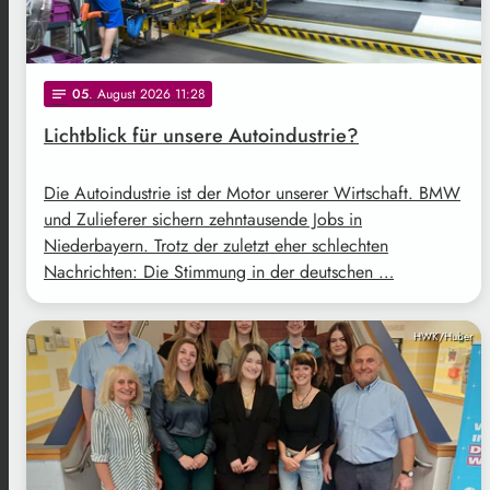
05
. August 2026 11:28
notes
Lichtblick für unsere Autoindustrie?
Die Autoindustrie ist der Motor unserer Wirtschaft. BMW
und Zulieferer sichern zehntausende Jobs in
Niederbayern. Trotz der zuletzt eher schlechten
Nachrichten: Die Stimmung in der deutschen …
HWK/Huber