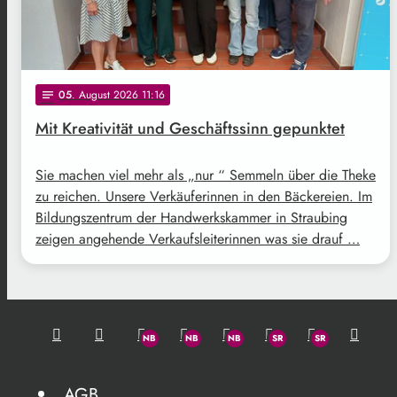
05
. August 2026 11:16
notes
Mit Kreativität und Geschäftssinn gepunktet
Sie machen viel mehr als „nur “ Semmeln über die Theke
zu reichen. Unsere Verkäuferinnen in den Bäckereien. Im
Bildungszentrum der Handwerkskammer in Straubing
zeigen angehende Verkaufsleiterinnen was sie drauf …
AGB