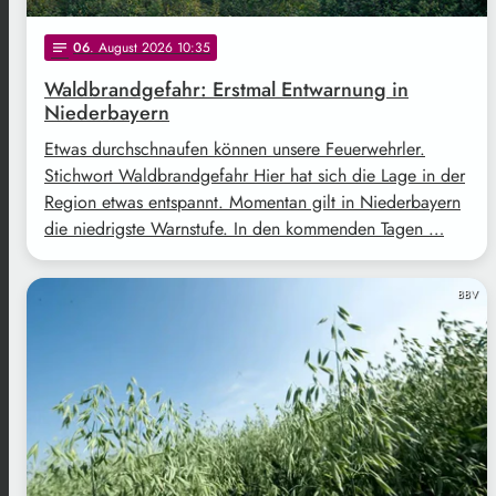
06
. August 2026 10:35
notes
Waldbrandgefahr: Erstmal Entwarnung in
Niederbayern
Etwas durchschnaufen können unsere Feuerwehrler.
Stichwort Waldbrandgefahr Hier hat sich die Lage in der
Region etwas entspannt. Momentan gilt in Niederbayern
die niedrigste Warnstufe. In den kommenden Tagen …
BBV