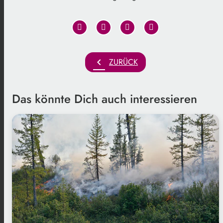
chevron_left
ZURÜCK
Das könnte Dich auch interessieren
Freepik