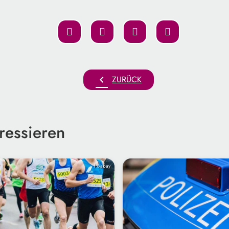
chevron_left
ZURÜCK
ressieren
Pixabay