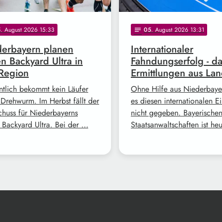
5
. August 2026 15:33
05
. August 2026 13:31
notes
erbayern planen
Internationaler
en Backyard Ultra in
Fahndungserfolg - d
Region
Ermittlungen aus Lan
ntlich bekommt kein Läufer
Ohne Hilfe aus Niederbayer
 Drehwurm. Im Herbst fällt der
es diesen internationalen Ei
schuss für Niederbayerns
nicht gegeben. Bayerische
n Backyard Ultra. Bei der …
Staatsanwaltschaften ist he