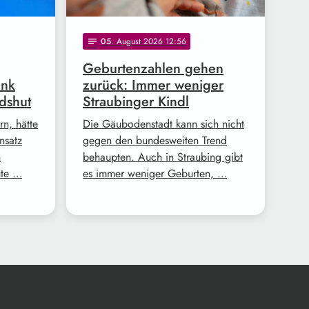
05
. August 2026 12:56
notes
Geburtenzahlen gehen
ank
zurück: Immer weniger
dshut
Straubinger Kindl
n, hätte
Die Gäubodenstadt kann sich nicht
nsatz
gegen den bundesweiten Trend
n
behaupten. Auch in Straubing gibt
ute …
es immer weniger Geburten, …