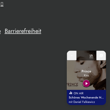
e
Barrierefreiheit
expand_more
manage_search
library_music
Prince
Kiss
play_arrow
equalizer
ON AIR
Schönes Wochenende Niederbayern
mit Daniel Falkiewicz