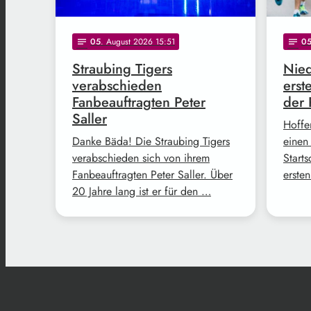
05
. August 2026 15:51
0
notes
notes
Straubing Tigers
Nied
verabschieden
erst
Fanbeauftragten Peter
der 
Saller
Hoffe
Danke Bäda! Die Straubing Tigers
einen
verabschieden sich von ihrem
Start
Fanbeauftragten Peter Saller. Über
erste
20 Jahre lang ist er für den …