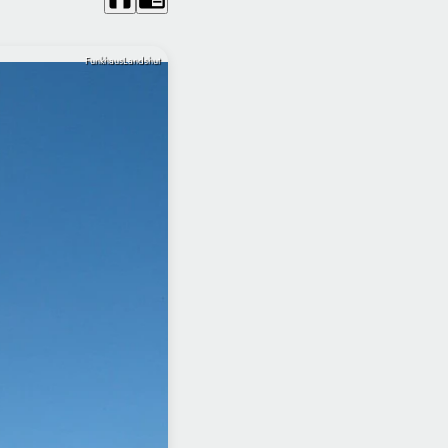
FunkhausLandshut