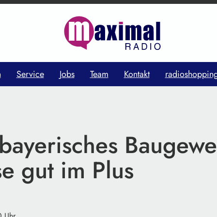
n
Service
Jobs
Team
Kontakt
radioshoppin
bayerisches Baugewe
se gut im Plus
0 Uhr