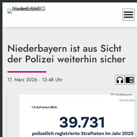
menu
Niederbayern ist aus Sicht
der Polizei weiterhin sicher
headphones
chrome_reader_mode
17. März 2026
· 13:48 Uhr
PP Niederbayern