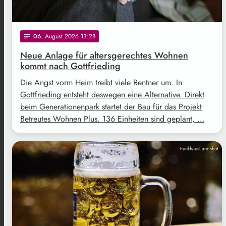
06
. August 2026 13:28
notes
Neue Anlage für altersgerechtes Wohnen
kommt nach Gottfrieding
Die Angst vorm Heim treibt viele Rentner um. In
Gottfrieding entsteht deswegen eine Alternative. Direkt
beim Generationenpark startet der Bau für das Projekt
Betreutes Wohnen Plus. 136 Einheiten sind geplant, …
FunkhausLandshut