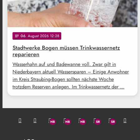
06
. August 2026 12:28
notes
Stadtwerke Bogen müssen Trinkwassernetz
reparieren
Wasserhahn auf und Badewanne voll. Zwar gilt in
Niederbayern aktuell Wassersparen – Einige Anwohner
im Kreis Straubing-Bogen sollten nächste Woche
trotzdem Reserven anlegen. Im Trinkwassernetz der …