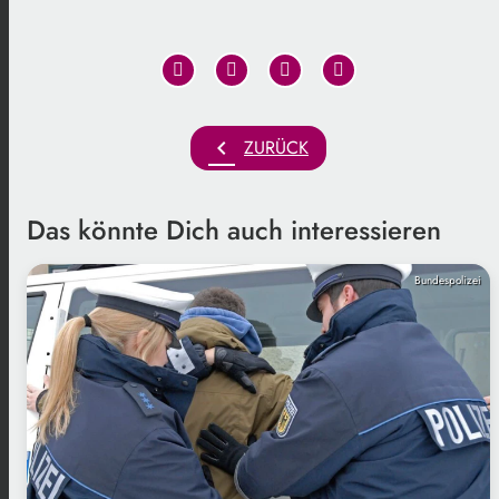
chevron_left
ZURÜCK
Das könnte Dich auch interessieren
Bundespolizei