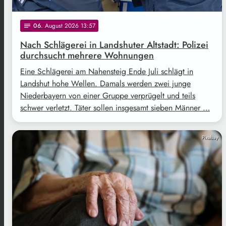
06
. August 2026 13:57
notes
Nach Schlägerei in Landshuter Altstadt: Polizei
durchsucht mehrere Wohnungen
Eine Schlägerei am Nahensteig Ende Juli schlägt in
Landshut hohe Wellen. Damals werden zwei junge
Niederbayern von einer Gruppe verprügelt und teils
schwer verletzt. Täter sollen insgesamt sieben Männer …
Pixabay