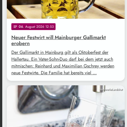
06
. August 2026 12:53
notes
Neuer Festwirt will Mainburger Gallimarkt
erobern
Der Gallimarkt in Mainburg gilt als Oktoberfest der
Hallertau. Ein Vater-Sohn-Duo darf bei dem jetzt auch
mitmischen: Reinhard und Maximilian Gschrey werden
neue Festwirte. Die Familie hat bereits viel …
StadtwerkeLandshut