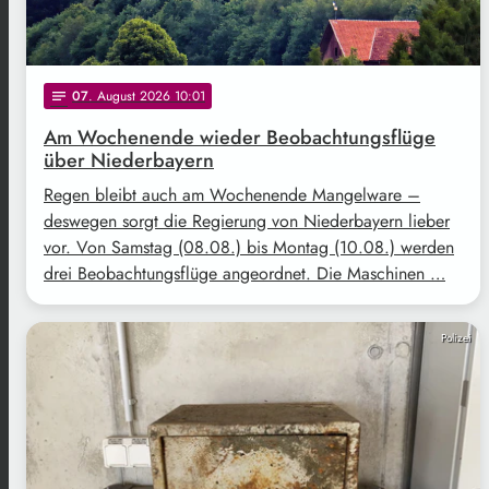
07
. August 2026 10:01
notes
Am Wochenende wieder Beobachtungsflüge
über Niederbayern
Regen bleibt auch am Wochenende Mangelware –
deswegen sorgt die Regierung von Niederbayern lieber
vor. Von Samstag (08.08.) bis Montag (10.08.) werden
drei Beobachtungsflüge angeordnet. Die Maschinen …
Polizei