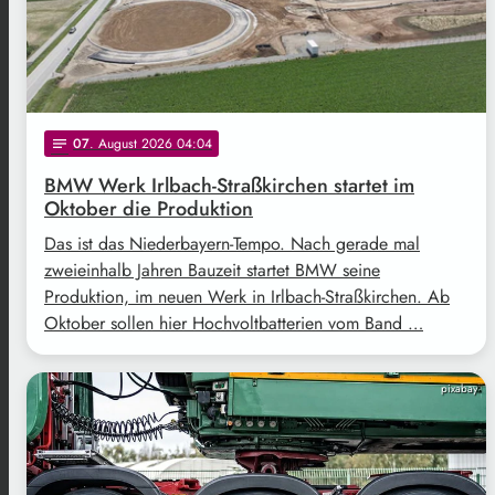
07
. August 2026 04:04
notes
BMW Werk Irlbach-Straßkirchen startet im
Oktober die Produktion
Das ist das Niederbayern-Tempo. Nach gerade mal
zweieinhalb Jahren Bauzeit startet BMW seine
Produktion, im neuen Werk in Irlbach-Straßkirchen. Ab
Oktober sollen hier Hochvoltbatterien vom Band …
pixabay