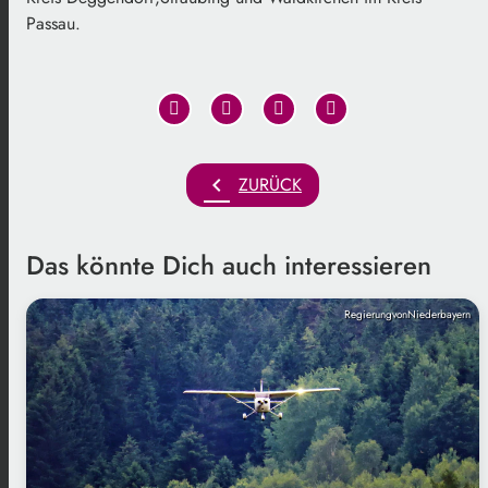
Passau.
chevron_left
ZURÜCK
Das könnte Dich auch interessieren
RegierungvonNiederbayern