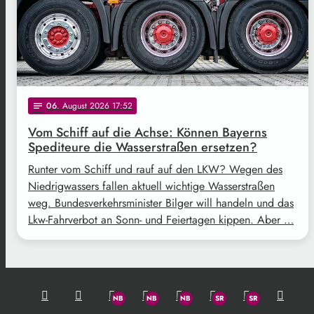
06
. August 2026 17:52
notes
Vom Schiff auf die Achse: Können Bayerns
Spediteure die Wasserstraßen ersetzen?
Runter vom Schiff und rauf auf den LKW? Wegen des
Niedrigwassers fallen aktuell wichtige Wasserstraßen
weg. Bundesverkehrsminister Bilger will handeln und das
Lkw-Fahrverbot an Sonn- und Feiertagen kippen. Aber …