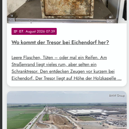
07
. August 2026 07:39
notes
Wo kommt der Tresor bei Eichendorf her?
Leere Flaschen, Tüten – oder mal ein Reifen. Am
Straßenrand liegt vieles rum, aber selten ein
Schranktresor. Den entdecken Zeugen vor kurzem bei
Eichendorf. Der Tresor liegt auf Höhe der Holzkapelle …
BMW Group