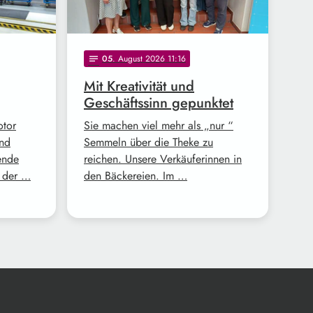
05
. August 2026 11:16
notes
Mit Kreativität und
Geschäftssinn gepunktet
otor
Sie machen viel mehr als „nur “
und
Semmeln über die Theke zu
ende
reichen. Unsere Verkäuferinnen in
z der …
den Bäckereien. Im …