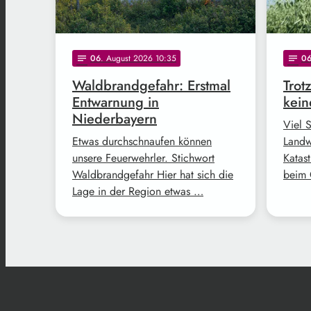
06
. August 2026 10:35
0
notes
notes
Waldbrandgefahr: Erstmal
Trot
Entwarnung in
kein
Niederbayern
Viel 
Etwas durchschnaufen können
Landw
unsere Feuerwehrler. Stichwort
Katast
Waldbrandgefahr Hier hat sich die
beim 
Lage in der Region etwas …