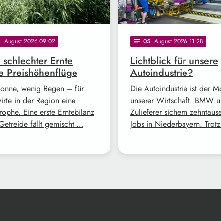
6
. August 2026 09:02
05
. August 2026 11:28
notes
z schlechter Ernte
Lichtblick für unsere
e Preishöhenflüge
Autoindustrie?
Sonne, wenig Regen – für
Die Autoindustrie ist der M
irte in der Region eine
unserer Wirtschaft. BMW 
rophe. Eine erste Erntebilanz
Zulieferer sichern zehntaus
Getreide fällt gemischt …
Jobs in Niederbayern. Trot