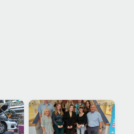
unkhaus Landshut
HWK/Huber