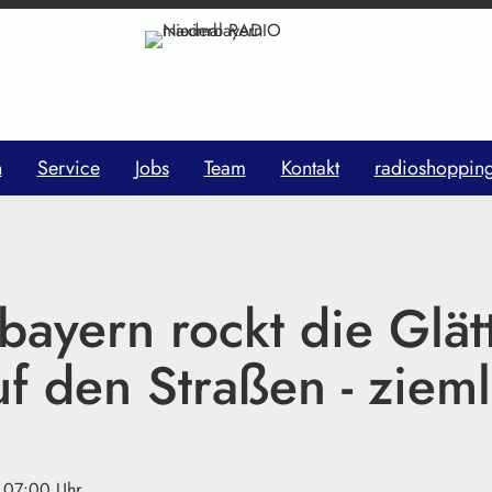
n
Service
Jobs
Team
Kontakt
radioshoppin
ayern rockt die Glätt
f den Straßen - zieml
· 07:00 Uhr