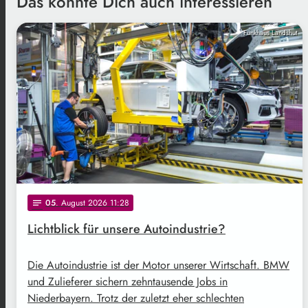
Das könnte Dich auch interessieren
Funkhaus Landshut
05
. August 2026 11:28
notes
Lichtblick für unsere Autoindustrie?
Die Autoindustrie ist der Motor unserer Wirtschaft. BMW
und Zulieferer sichern zehntausende Jobs in
Niederbayern. Trotz der zuletzt eher schlechten