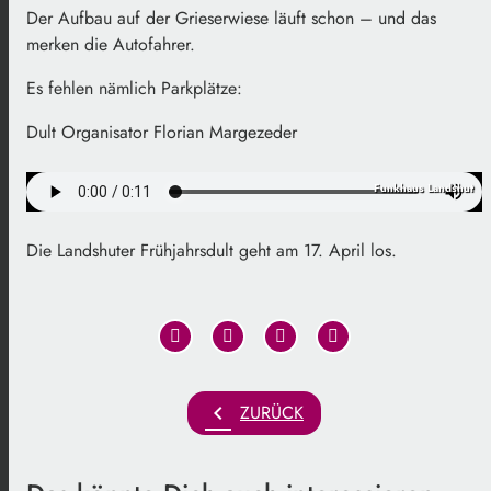
Der Aufbau auf der Grieserwiese läuft schon – und das
merken die Autofahrer.
Es fehlen nämlich Parkplätze:
Dult Organisator Florian Margezeder
Funkhaus Landshut
Die Landshuter Frühjahrsdult geht am 17. April los.
chevron_left
ZURÜCK