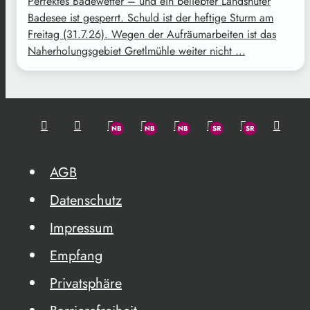
Perfektes Badewetter – und ein beliebter Landshuter
Badesee ist gesperrt. Schuld ist der heftige Sturm am
Freitag (31.7.26). Wegen der Aufräumarbeiten ist das
Naherholungsgebiet Gretlmühle weiter nicht …
AGB
Datenschutz
Impressum
Empfang
Privatsphäre