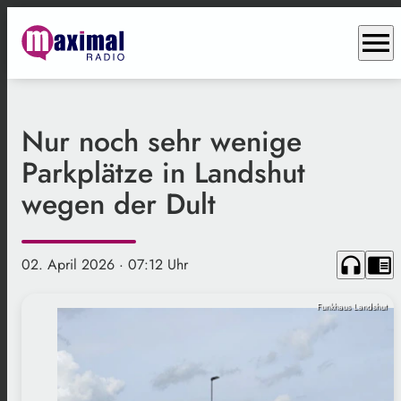
menu
Nur noch sehr wenige
Parkplätze in Landshut
wegen der Dult
headphones
chrome_reader_mode
02. April 2026
· 07:12 Uhr
Funkhaus Landshut