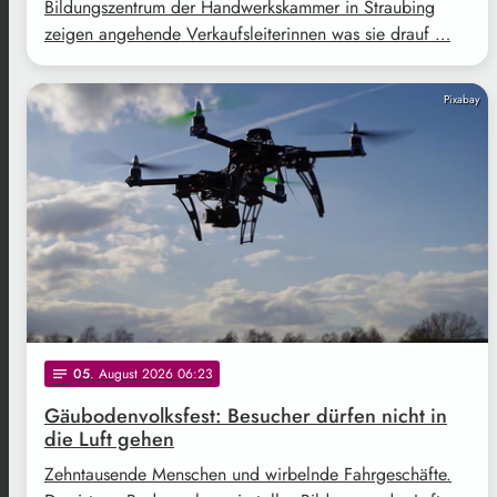
Bildungszentrum der Handwerkskammer in Straubing
zeigen angehende Verkaufsleiterinnen was sie drauf …
Pixabay
05
. August 2026 06:23
notes
Gäubodenvolksfest: Besucher dürfen nicht in
die Luft gehen
Zehntausende Menschen und wirbelnde Fahrgeschäfte.