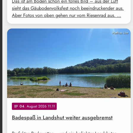
Das ist am Boden schon ein tolles Bild – aus der Luft
sieht das Gäubodenvolksfest noch beeindruckender aus.
Aber Fotos von oben gehen nur vom Riesenrad aus. …
Matthias Löw
04
. August 2026 11:11
notes
Badespaß in Landshut weiter ausgebremst