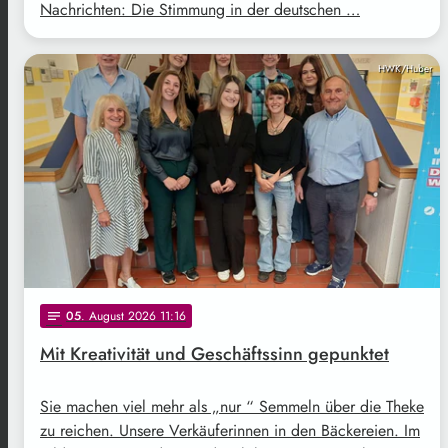
Nachrichten: Die Stimmung in der deutschen …
HWK/Huber
05
. August 2026 11:16
notes
Mit Kreativität und Geschäftssinn gepunktet
Sie machen viel mehr als „nur “ Semmeln über die Theke
zu reichen. Unsere Verkäuferinnen in den Bäckereien. Im