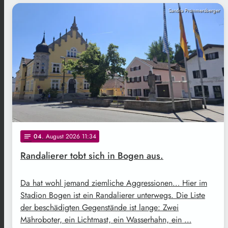
Sandra Prommersberger
04
. August 2026 11:34
notes
Randalierer tobt sich in Bogen aus.
Da hat wohl jemand ziemliche Aggressionen… Hier im
Stadion Bogen ist ein Randalierer unterwegs. Die Liste
der beschädigten Gegenstände ist lange: Zwei
Mähroboter, ein Lichtmast, ein Wasserhahn, ein …