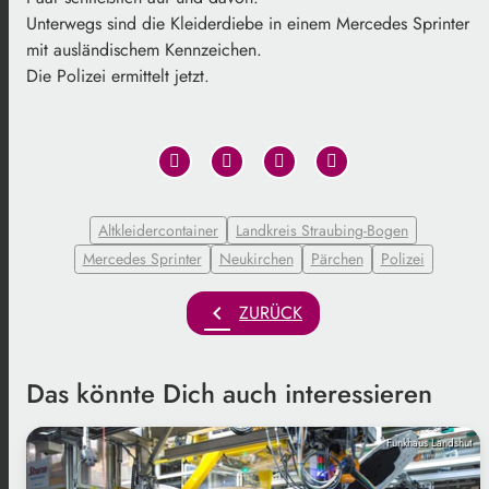
Unterwegs sind die Kleiderdiebe in einem Mercedes Sprinter
mit ausländischem Kennzeichen.
Die Polizei ermittelt jetzt.
Altkleidercontainer
Landkreis Straubing-Bogen
Mercedes Sprinter
Neukirchen
Pärchen
Polizei
chevron_left
ZURÜCK
Das könnte Dich auch interessieren
Funkhaus Landshut