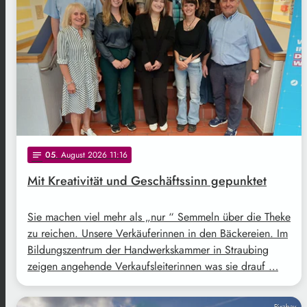
05
. August 2026 11:16
notes
Mit Kreativität und Geschäftssinn gepunktet
Sie machen viel mehr als „nur “ Semmeln über die Theke
zu reichen. Unsere Verkäuferinnen in den Bäckereien. Im
Bildungszentrum der Handwerkskammer in Straubing
zeigen angehende Verkaufsleiterinnen was sie drauf …
Pixabay