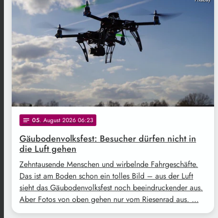
05
. August 2026 06:23
notes
Gäubodenvolksfest: Besucher dürfen nicht in
die Luft gehen
Zehntausende Menschen und wirbelnde Fahrgeschäfte.
Das ist am Boden schon ein tolles Bild – aus der Luft
sieht das Gäubodenvolksfest noch beeindruckender aus.
Aber Fotos von oben gehen nur vom Riesenrad aus. …