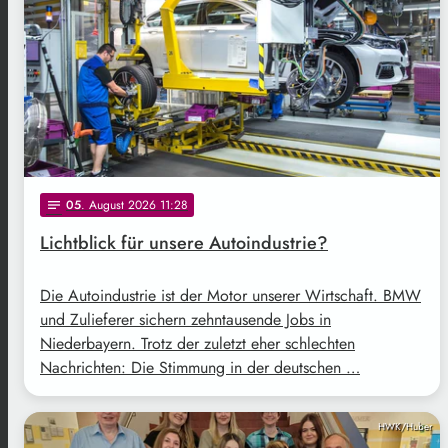
05
. August 2026 11:28
notes
Lichtblick für unsere Autoindustrie?
Die Autoindustrie ist der Motor unserer Wirtschaft. BMW
und Zulieferer sichern zehntausende Jobs in
Niederbayern. Trotz der zuletzt eher schlechten
Nachrichten: Die Stimmung in der deutschen …
HWK/Huber