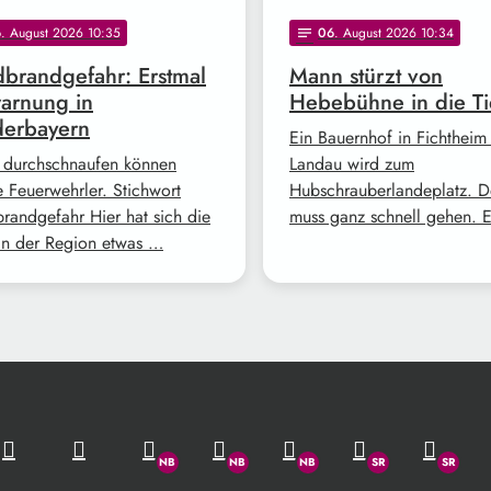
6
. August 2026 10:35
06
. August 2026 10:34
notes
brandgefahr: Erstmal
Mann stürzt von
arnung in
Hebebühne in die Ti
derbayern
Ein Bauernhof in Fichtheim
 durchschnaufen können
Landau wird zum
e Feuerwehrler. Stichwort
Hubschrauberlandeplatz. D
randgefahr Hier hat sich die
muss ganz schnell gehen. 
in der Region etwas …