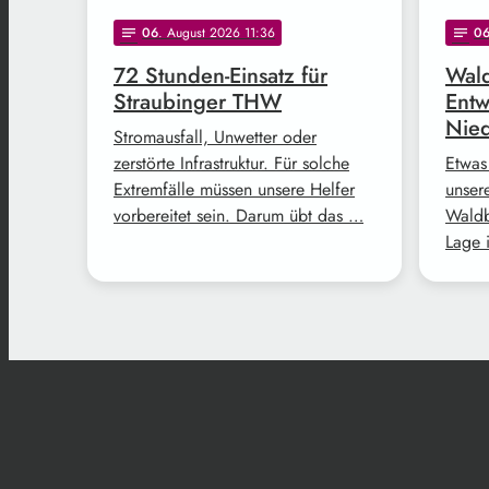
06
. August 2026 11:36
0
notes
notes
72 Stunden-Einsatz für
Wald
Straubinger THW
Entw
Nie
Stromausfall, Unwetter oder
zerstörte Infrastruktur. Für solche
Etwas
Extremfälle müssen unsere Helfer
unser
vorbereitet sein. Darum übt das …
Waldb
Lage 