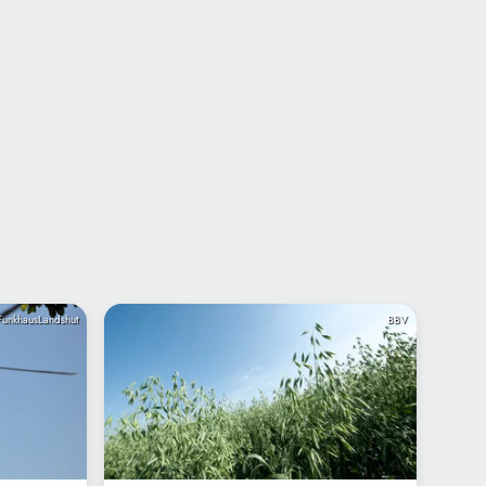
FunkhausLandshut
BBV