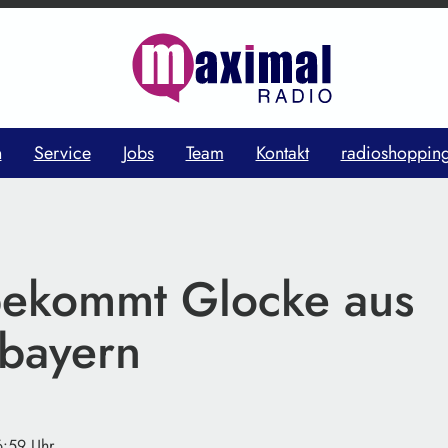
n
Service
Jobs
Team
Kontakt
radioshoppin
bekommt Glocke aus
bayern
6:59 Uhr