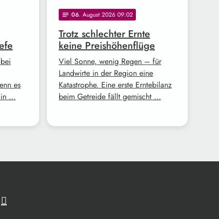
06
. August 2026 09:02
notes
Trotz schlechter Ernte
efe
keine Preishöhenflüge
 bei
Viel Sonne, wenig Regen – für
Landwirte in der Region eine
enn es
Katastrophe. Eine erste Erntebilanz
Ein …
beim Getreide fällt gemischt …