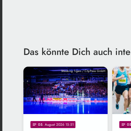
Das könnte Dich auch inte
Straubing Tigers / City-Press GmbH
05
. August 2026 15:51
0
notes
notes