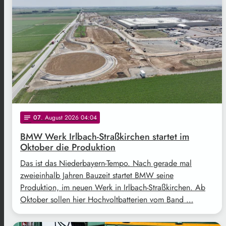
07
. August 2026 04:04
notes
BMW Werk Irlbach-Straßkirchen startet im
Oktober die Produktion
Das ist das Niederbayern-Tempo. Nach gerade mal
zweieinhalb Jahren Bauzeit startet BMW seine
Produktion, im neuen Werk in Irlbach-Straßkirchen. Ab
Oktober sollen hier Hochvoltbatterien vom Band …