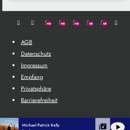
AGB
Datenschutz
Impressum
Empfang
Privatsphäre
Barrierefreiheit
Michael Patrick Kelly
library_music
play_arrow