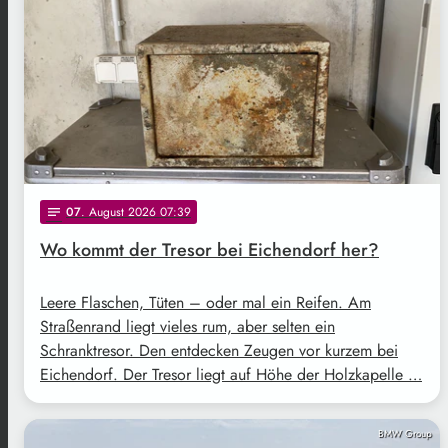
07
. August 2026 07:39
notes
Wo kommt der Tresor bei Eichendorf her?
Leere Flaschen, Tüten – oder mal ein Reifen. Am
Straßenrand liegt vieles rum, aber selten ein
Schranktresor. Den entdecken Zeugen vor kurzem bei
Eichendorf. Der Tresor liegt auf Höhe der Holzkapelle …
BMW Group