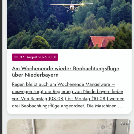
07
. August 2026 10:01
notes
Am Wochenende wieder Beobachtungsflüge
über Niederbayern
Regen bleibt auch am Wochenende Mangelware –
deswegen sorgt die Regierung von Niederbayern lieber
vor. Von Samstag (08.08.) bis Montag (10.08.) werden
drei Beobachtungsflüge angeordnet. Die Maschinen …
Polizei