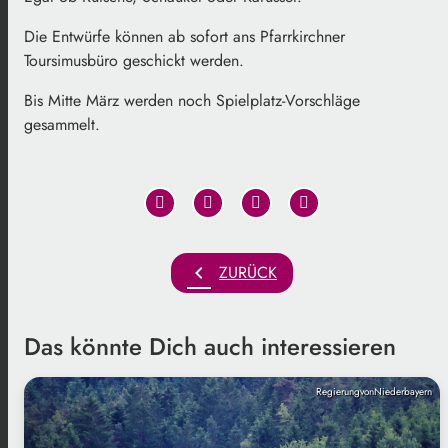
Die Entwürfe können ab sofort ans Pfarrkirchner
Toursimusbüro geschickt werden.
Bis Mitte März werden noch Spielplatz-Vorschläge
gesammelt.
chevron_left
ZURÜCK
Das könnte Dich auch interessieren
RegierungvonNiederbayern