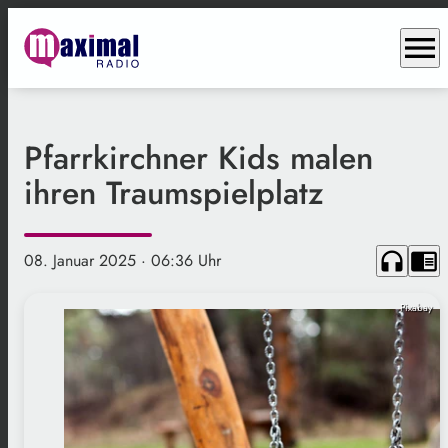
menu
Pfarrkirchner Kids malen
ihren Traumspielplatz
headphones
chrome_reader_mode
08. Januar 2025
· 06:36 Uhr
Pixabay