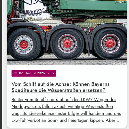
pixabay
06
. August 2026 17:52
notes
Vom Schiff auf die Achse: Können Bayerns
Spediteure die Wasserstraßen ersetzen?
Runter vom Schiff und rauf auf den LKW? Wegen des
Niedrigwassers fallen aktuell wichtige Wasserstraßen
weg. Bundesverkehrsminister Bilger will handeln und das
Lkw-Fahrverbot an Sonn- und Feiertagen kippen. Aber …