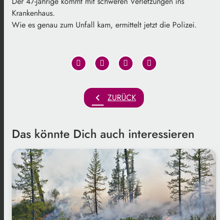
Der 47-Jährige kommt mit schweren Verletzungen ins
Krankenhaus.
Wie es genau zum Unfall kam, ermittelt jetzt die Polizei.
chevron_left
ZURÜCK
Das könnte Dich auch interessieren
Freepik