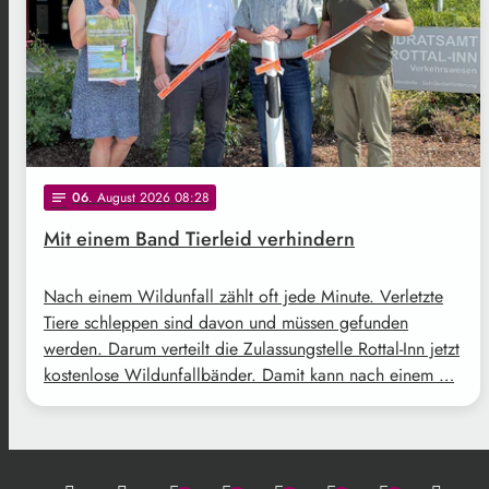
06
. August 2026 08:28
notes
Mit einem Band Tierleid verhindern
Nach einem Wildunfall zählt oft jede Minute. Verletzte
Tiere schleppen sind davon und müssen gefunden
werden. Darum verteilt die Zulassungstelle Rottal-Inn jetzt
kostenlose Wildunfallbänder. Damit kann nach einem …