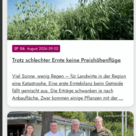
06
. August 2026 09:02
notes
Trotz schlechter Ernte keine Preishöhenflüge
Viel Sonne, wenig Regen – für Landwirte in der Region
eine Katastrophe. Eine erste Erntebilanz beim Getreide
fällt gemischt aus. Die Erträge schwanken je nach
Anbaufläche. Zwar kommen einige Pflanzen mit der …
Landratsamt Rottal-Inn