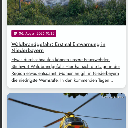
06
. August 2026 10:35
notes
Waldbrandgefahr: Erstmal Entwarnung in
Niederbayern
Etwas durchschnaufen können unsere Feuerwehrler.
Stichwort Waldbrandgefahr Hier hat sich die Lage in der
Region etwas entspannt. Momentan gilt in Niederbayern
die niedrigste Warnstufe. In den kommenden Tagen …
FunkhausLandshut