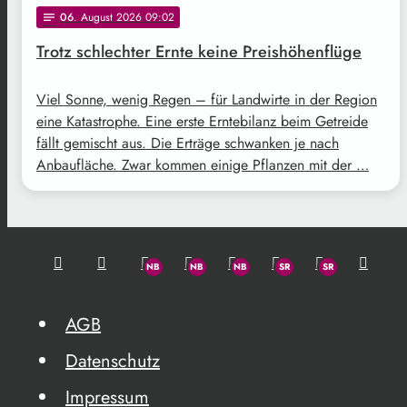
06
. August 2026 09:02
notes
Trotz schlechter Ernte keine Preishöhenflüge
Viel Sonne, wenig Regen – für Landwirte in der Region
eine Katastrophe. Eine erste Erntebilanz beim Getreide
fällt gemischt aus. Die Erträge schwanken je nach
Anbaufläche. Zwar kommen einige Pflanzen mit der …
AGB
Datenschutz
Impressum