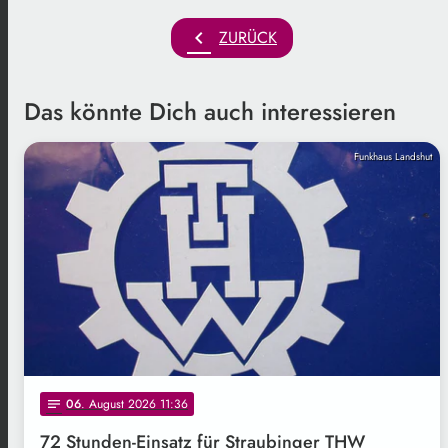
chevron_left
ZURÜCK
Das könnte Dich auch interessieren
Funkhaus Landshut
06
. August 2026 11:36
notes
72 Stunden-Einsatz für Straubinger THW