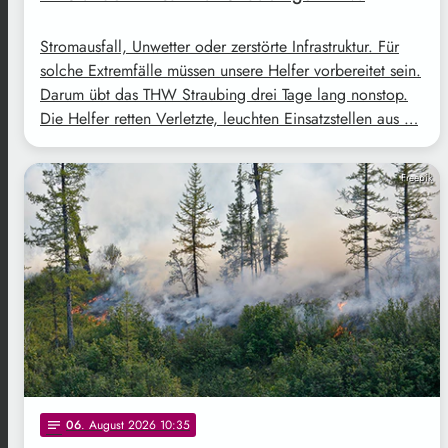
Stromausfall, Unwetter oder zerstörte Infrastruktur. Für
solche Extremfälle müssen unsere Helfer vorbereitet sein.
Darum übt das THW Straubing drei Tage lang nonstop.
Die Helfer retten Verletzte, leuchten Einsatzstellen aus …
Freepik
06
. August 2026 10:35
notes