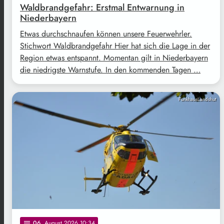
Waldbrandgefahr: Erstmal Entwarnung in
Niederbayern
Etwas durchschnaufen können unsere Feuerwehrler.
Stichwort Waldbrandgefahr Hier hat sich die Lage in der
Region etwas entspannt. Momentan gilt in Niederbayern
die niedrigste Warnstufe. In den kommenden Tagen …
FunkhausLandshut
06
. August 2026 10:34
notes