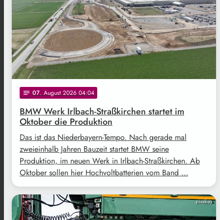
07
. August 2026 04:04
notes
BMW Werk Irlbach-Straßkirchen startet im
Oktober die Produktion
Das ist das Niederbayern-Tempo. Nach gerade mal
zweieinhalb Jahren Bauzeit startet BMW seine
Produktion, im neuen Werk in Irlbach-Straßkirchen. Ab
Oktober sollen hier Hochvoltbatterien vom Band …
pixabay