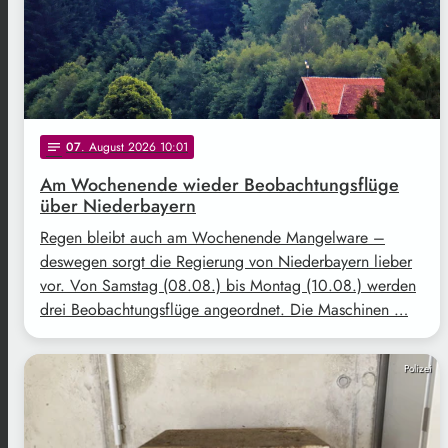
07
. August 2026 10:01
notes
Am Wochenende wieder Beobachtungsflüge
über Niederbayern
Regen bleibt auch am Wochenende Mangelware –
deswegen sorgt die Regierung von Niederbayern lieber
vor. Von Samstag (08.08.) bis Montag (10.08.) werden
drei Beobachtungsflüge angeordnet. Die Maschinen …
Polizei