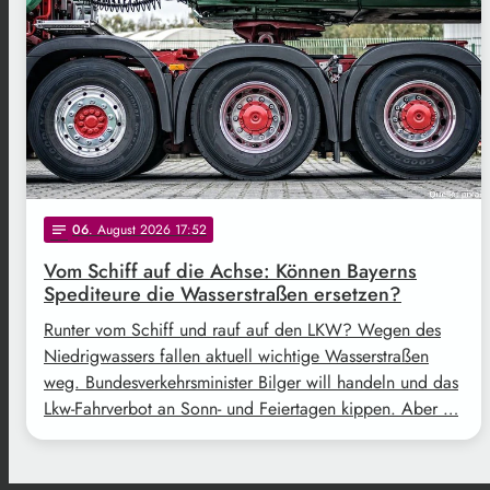
06
. August 2026 17:52
notes
Vom Schiff auf die Achse: Können Bayerns
Spediteure die Wasserstraßen ersetzen?
Runter vom Schiff und rauf auf den LKW? Wegen des
Niedrigwassers fallen aktuell wichtige Wasserstraßen
weg. Bundesverkehrsminister Bilger will handeln und das
Lkw-Fahrverbot an Sonn- und Feiertagen kippen. Aber …