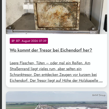
07
. August 2026 07:39
notes
Wo kommt der Tresor bei Eichendorf her?
Leere Flaschen, Tüten – oder mal ein Reifen. Am
Straßenrand liegt vieles rum, aber selten ein
Schranktresor. Den entdecken Zeugen vor kurzem bei
Eichendorf. Der Tresor liegt auf Höhe der Holzkapelle …
BMW Group