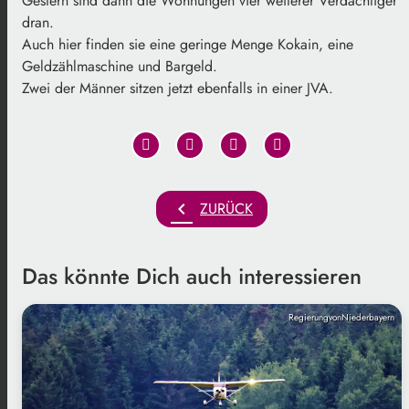
Gestern sind dann die Wohnungen vier weiterer Verdächtiger
dran.
Auch hier finden sie eine geringe Menge Kokain, eine
Geldzählmaschine und Bargeld.
Zwei der Männer sitzen jetzt ebenfalls in einer JVA.
chevron_left
ZURÜCK
Das könnte Dich auch interessieren
RegierungvonNiederbayern