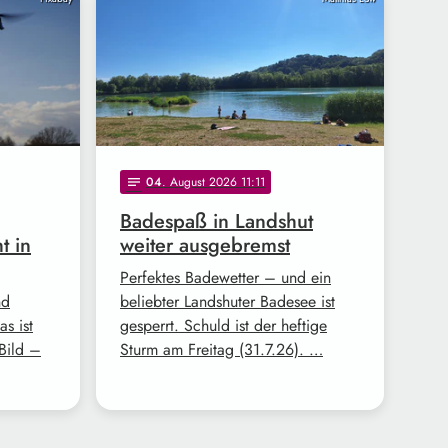
04
. August 2026 11:11
notes
Badespaß in Landshut
t in
weiter ausgebremst
Perfektes Badewetter – und ein
nd
beliebter Landshuter Badesee ist
s ist
gesperrt. Schuld ist der heftige
Bild –
Sturm am Freitag (31.7.26). …