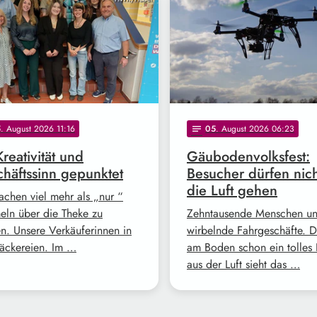
5
. August 2026 11:16
05
. August 2026 06:23
notes
Kreativität und
Gäubodenvolksfest:
häftssinn gepunktet
Besucher dürfen nich
die Luft gehen
achen viel mehr als „nur “
ln über die Theke zu
Zehntausende Menschen u
en. Unsere Verkäuferinnen in
wirbelnde Fahrgeschäfte. Da
äckereien. Im …
am Boden schon ein tolles 
aus der Luft sieht das …