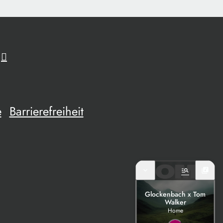
e
Barrierefreiheit
expand_more
manage_search
library_music
Glockenbach x Tom
Walker
Home