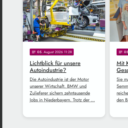
05
. August 2026 11:28
0
notes
notes
Lichtblick für unsere
Mit 
Autoindustrie?
Gesc
Die Autoindustrie ist der Motor
Sie m
unserer Wirtschaft. BMW und
Semme
Zulieferer sichern zehntausende
reich
Jobs in Niederbayern. Trotz der …
den B