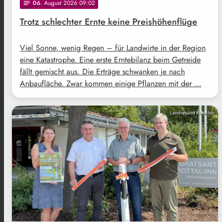
06
. August 2026 09:02
notes
Trotz schlechter Ernte keine Preishöhenflüge
Viel Sonne, wenig Regen – für Landwirte in der Region
eine Katastrophe. Eine erste Erntebilanz beim Getreide
fällt gemischt aus. Die Erträge schwanken je nach
Anbaufläche. Zwar kommen einige Pflanzen mit der …
Landratsamt Rottal-Inn