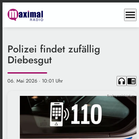
menu
Polizei findet zufällig
Diebesgut
headphones
chrome_reader_mode
06. Mai 2026
· 10:01 Uhr
Bay.Innenministerium