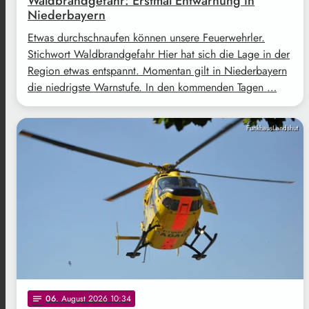
Waldbrandgefahr: Erstmal Entwarnung in
Niederbayern
Etwas durchschnaufen können unsere Feuerwehrler.
Stichwort Waldbrandgefahr Hier hat sich die Lage in der
Region etwas entspannt. Momentan gilt in Niederbayern
die niedrigste Warnstufe. In den kommenden Tagen …
FunkhausLandshut
06
. August 2026 10:34
notes