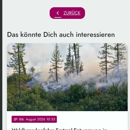
chevron_left
ZURÜCK
Das könnte Dich auch interessieren
Freepik
06
. August 2026 10:35
notes