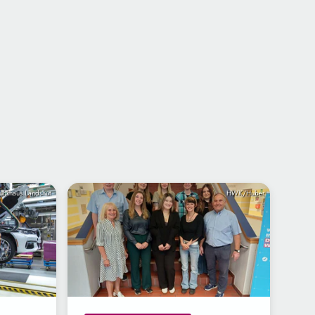
unkhaus Landshut
HWK/Huber