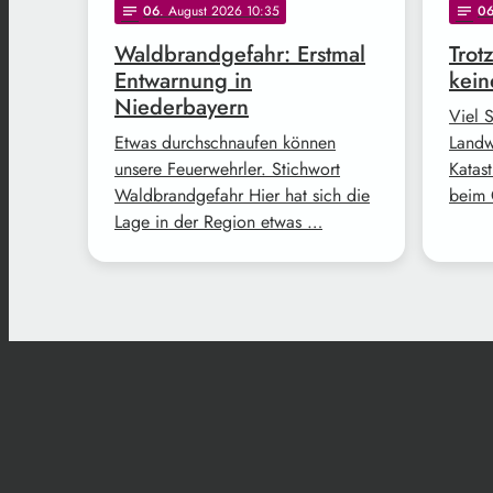
06
. August 2026 10:35
0
notes
notes
Waldbrandgefahr: Erstmal
Trot
Entwarnung in
kein
Niederbayern
Viel 
Etwas durchschnaufen können
Landw
unsere Feuerwehrler. Stichwort
Katast
Waldbrandgefahr Hier hat sich die
beim 
Lage in der Region etwas …