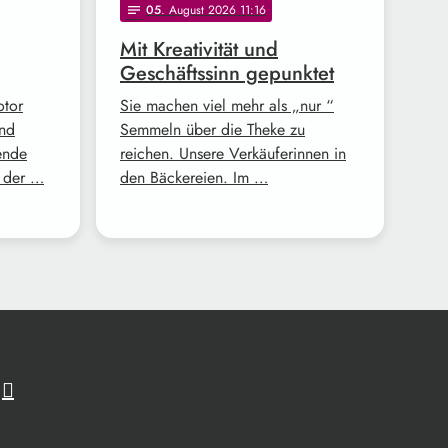
05
. August 2026 11:16
notes
Mit Kreativität und
Geschäftssinn gepunktet
otor
Sie machen viel mehr als „nur “
und
Semmeln über die Theke zu
ende
reichen. Unsere Verkäuferinnen in
z der …
den Bäckereien. Im …