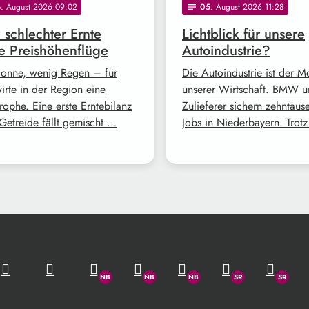
6
. August 2026 09:02
05
. August 2026 11:28
notes
z schlechter Ernte
Lichtblick für unsere
e Preishöhenflüge
Autoindustrie?
Sonne, wenig Regen – für
Die Autoindustrie ist der M
irte in der Region eine
unserer Wirtschaft. BMW 
rophe. Eine erste Erntebilanz
Zulieferer sichern zehntaus
Getreide fällt gemischt …
Jobs in Niederbayern. Trot