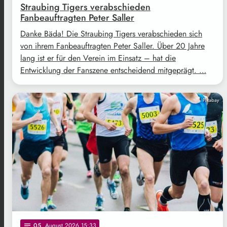
Straubing Tigers verabschieden
Fanbeauftragten Peter Saller
Danke Bäda! Die Straubing Tigers verabschieden sich
von ihrem Fanbeauftragten Peter Saller. Über 20 Jahre
lang ist er für den Verein im Einsatz – hat die
Entwicklung der Fanszene entscheidend mitgeprägt. …
Pixabay
05
. August 2026 15:33
notes