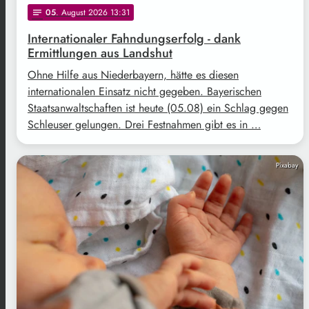
05
. August 2026 13:31
notes
Internationaler Fahndungserfolg - dank
Ermittlungen aus Landshut
Ohne Hilfe aus Niederbayern, hätte es diesen
internationalen Einsatz nicht gegeben. Bayerischen
Staatsanwaltschaften ist heute (05.08) ein Schlag gegen
Schleuser gelungen. Drei Festnahmen gibt es in …
Pixabay