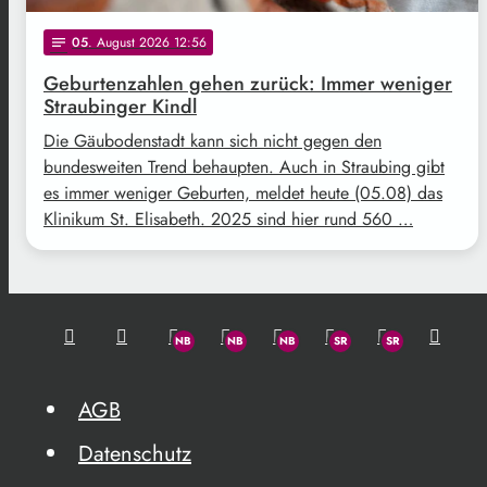
05
. August 2026 12:56
notes
Geburtenzahlen gehen zurück: Immer weniger
Straubinger Kindl
Die Gäubodenstadt kann sich nicht gegen den
bundesweiten Trend behaupten. Auch in Straubing gibt
es immer weniger Geburten, meldet heute (05.08) das
Klinikum St. Elisabeth. 2025 sind hier rund 560 …
AGB
Datenschutz